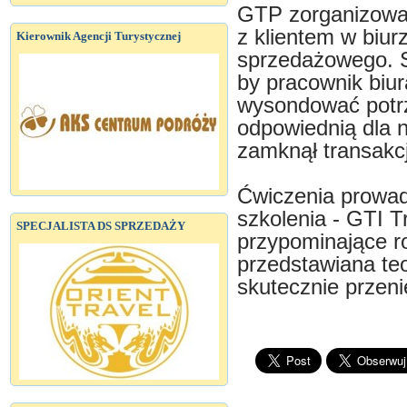
GTP zorganizował
z klientem w biur
Kierownik Agencji Turystycznej
sprzedażowego. S
by pracownik biur
wysondować potrz
odpowiednią dla n
zamknął transakc
Ćwiczenia prowad
szkolenia - GTI T
SPECJALISTA DS SPRZEDAŻY
przypominające r
przedstawiana te
skutecznie przeni