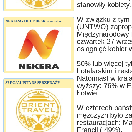
stanowiły kobiety.
W związku z tym 
NEKERA - HELP DESK Specialist
(UNTWO) zapropo
Międzynarodowy D
czwartek 27 wrześ
osiągnięć kobiet w
50% lub więcej ty
hotelarskim i res
Natomiast w kraja
SPECJALISTA DS SPRZEDAŻY
wyższy: 76% w Es
Łotwie.
W czterech państ
mężczyzn było za
restauracjach: Ma
Francji ( 49%).