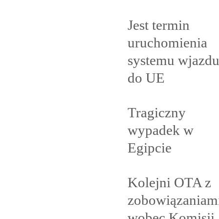
Jest termin
uruchomienia
systemu wjazd
do
UE
Tragiczny
wypadek w
Egipcie
Kolejni OTA z
zobowiązaniam
wobec Komisji