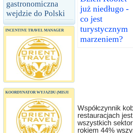
gastronomiczna
już niedługo -
wejdzie do Polski
co jest
turystycznym
INCENTIVE TRAVEL MANAGER
marzeniem?
KOORDYNATOR WYJAZDU (MISJI
Współczynnik kobi
restauracjach je
wszystkich sekto
rokiem 44% wszys