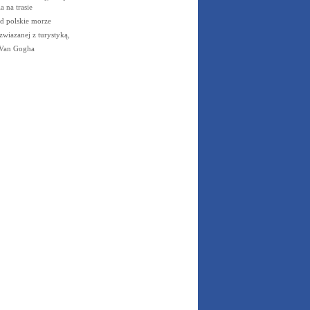
a na trasie
d polskie morze
wiazanej z turystyką,
 Van Gogha