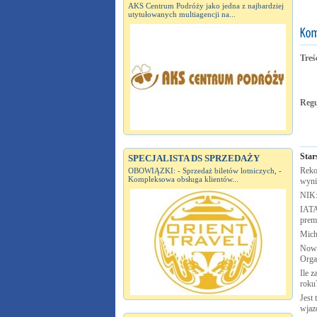
AKS Centrum Podróży jako jedna z najbardziej
utytułowanych multiagencji na...
Treś
Reg
Star
SPECJALISTA DS SPRZEDAŻY
Reko
OBOWIĄZKI: - Sprzedaż biletów lotniczych, -
Kompleksowa obsługa klientów...
wyni
NIK:
IATA
prem
Mich
Nowa
Orga
Ile z
roku
Jest
wjaz