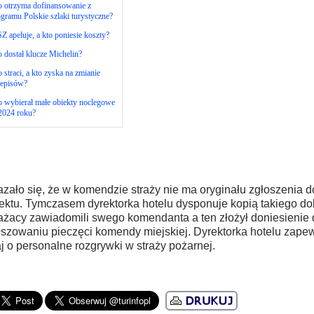
o otrzyma dofinansowanie z
gramu Polskie szlaki turystyczne?
 apeluje, a kto poniesie koszty?
 dostał klucze Michelin?
 straci, a kto zyska na zmianie
zepisów?
 wybierał małe obiekty noclegowe
2024 roku?
zało się, że w komendzie straży nie ma oryginału zgłoszenia d
ektu. Tymczasem dyrektorka hotelu dysponuje kopią takiego d
ażacy zawiadomili swego komendanta a ten złożył doniesienie 
łszowaniu pieczęci komendy miejskiej. Dyrektorka hotelu zapew
aj o personalne rozgrywki w straży pożarnej.