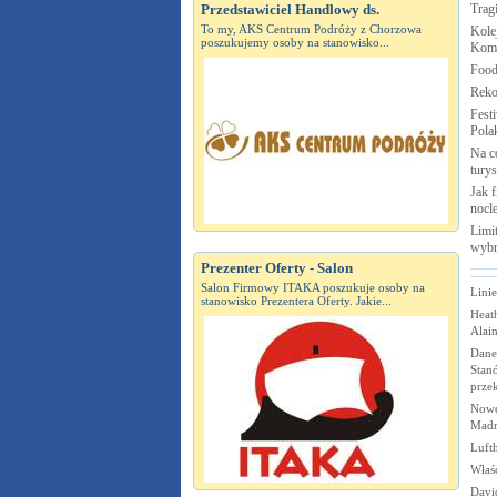
Przedstawiciel Handlowy ds.
Trag
To my, AKS Centrum Podróży z Chorzowa
Kole
poszukujemy osoby na stanowisko...
Komi
Food
Reko
Fest
Pola
Na c
turys
Jak 
nocl
Limit
wybr
Prezenter Oferty - Salon
Salon Firmowy ITAKA poszukuje osoby na
Linie
stanowisko Prezentera Oferty. Jakie...
Heat
Alain
Dane
Stan
prze
Nowe
Madr
Luft
Właśc
Davi