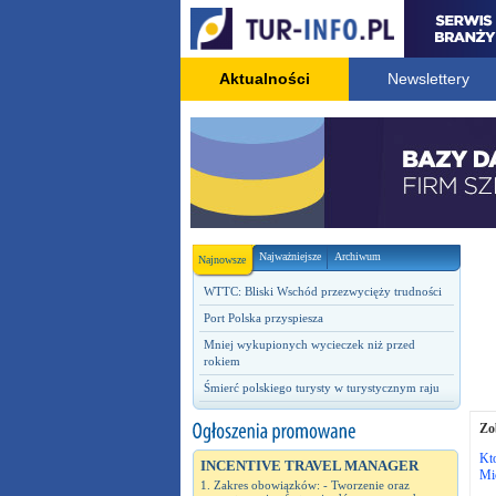
Aktualności
Newslettery
Najważniejsze
Archiwum
Najnowsze
WTTC: Bliski Wschód przezwycięży trudności
Port Polska przyspiesza
Mniej wykupionych wycieczek niż przed
rokiem
Śmierć polskiego turysty w turystycznym raju
Zo
Kto
INCENTIVE TRAVEL MANAGER
Mi
1. Zakres obowiązków: - Tworzenie oraz