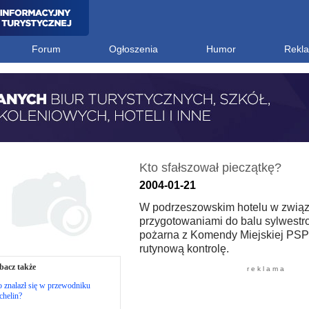
Forum
Ogłoszenia
Humor
Rekl
Kto sfałszował pieczątkę?
2004-01-21
W podrzeszowskim hotelu w związ
przygotowaniami do balu sylwestr
pożarna z Komendy Miejskiej PSP
rutynową kontrolę.
bacz także
r e k l a m a
 znalazł się w przewodniku
chelin?