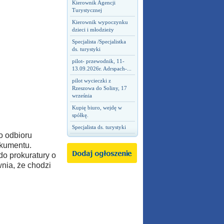
Kierownik Agencji
Turystycznej
Kierownik wypoczynku
dzieci i młodzieży
Specjalista /Specjalistka
ds. turystyki
pilot- przewodnik, 11-
13.09.2026r. Adrspach-...
pilot wycieczki z
Rzeszowa do Soliny, 17
września
Kupię biuro, wejdę w
spółkę.
Specjalista ds. turystyki
o odbioru
okumentu.
do prokuratury o
nia, że chodzi