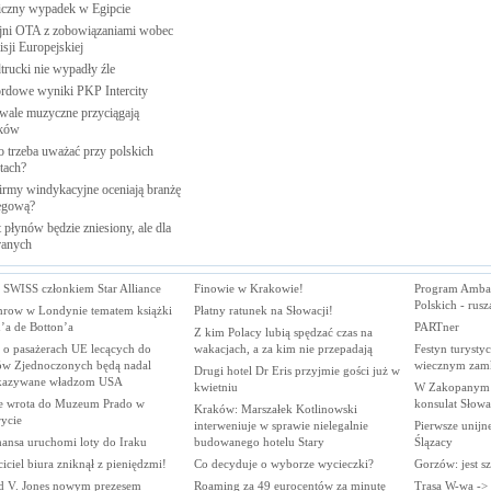
iczny wypadek w
Egipcie
jni OTA z zobowiązaniami wobec
sji
Europejskiej
trucki nie wypadły
źle
rdowe wyniki PKP
Intercity
iwale muzyczne przyciągają
ków
o trzeba uważać przy polskich
tach?
firmy windykacyjne oceniają branżę
egową?
 płynów będzie zniesiony, ale dla
anych
 SWISS członkiem Star Alliance
Finowie w Krakowie!
Program Amba
Polskich - rusz
hrow w Londynie tematem książki
Płatny ratunek na Słowacji!
’a de Botton’a
PARTner
Z kim Polacy lubią spędzać czas na
 o pasażerach UE lecących do
wakacjach, a za kim nie przepadają
Festyn turysty
ów Zjednoczonych będą nadal
wiecznym zam
Drugi hotel Dr Eris przyjmie gości już w
kazywane władzom USA
kwietniu
W Zakopanym 
 wrota do Muzeum Prado w
konsulat Słowa
Kraków: Marszałek Kotlinowski
ycie
interweniuje w sprawie nielegalnie
Pierwsze unijn
hansa uruchomi loty do Iraku
budowanego hotelu Stary
Ślązacy
iciel biura zniknął z pieniędzmi!
Co decyduje o wyborze wycieczki?
Gorzów: jest sz
d V. Jones nowym prezesem
Roaming za 49 eurocentów za minutę
Trasa W-wa ->