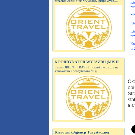
prezentowanie ofert wyjazdów grupowych,...
Kt
pro
MSZ
Kto
Kto
pr
Kto
w 
KOORDYNATOR WYJAZDU (MISJI
Firma ORIENT TRAVEL poszukuje osoby na
stanowisko koordynatora Misji...
Oka
obi
Str
sfa
tut
Kierownik Agencji Turystycznej