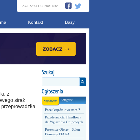
ZAJRZYJ DO NAS NA:
ama
Kontakt
Bazy
ku z
owego straż
Kategorie
Najnowsze
 przeprowadziła
Poszukujrdz inwestora ?
Przedstawiciel Handlowy
ds. Wyjazdów Grupowych
Prezenter Oferty - Salon
Firmowy ITAKA