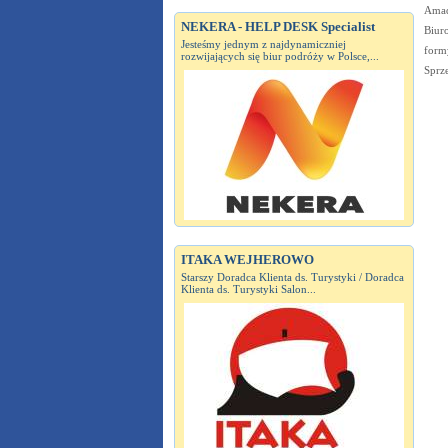
Amad
NEKERA - HELP DESK Specialist
Biur
Jesteśmy jednym z najdynamiczniej
form
rozwijających się biur podróży w Polsce,...
Sprz
ITAKA WEJHEROWO
Starszy Doradca Klienta ds. Turystyki / Doradca
Klienta ds. Turystyki Salon...