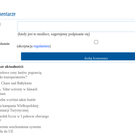
ć
(kiedy jest to możliwe, sugerujemy podpisanie się)
ulamin
(akceptacja
regulaminu
)
sze aktualności:
rdowe ceny lastów poprawią
ki
touroperatorów?
 Chaos nad
Bałtykiem
: Silne wzrosty w klasach
ium
elin wyróżni także
hotele
 kampania Wielkopolskiej
nizacji
Turystycznej
arobił Accor w I połowie obecnego
?
 termin uruchomienia systemu
du do
UE