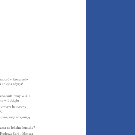
sadorów Kongresów
a kolejna edycja!
czno-kulturalny w XII
ku w Lubiążu
otwarto honorowy
cji
e paszporty otrzymają
ansa na lokalne lotnisko?
 Kudowa Zdrój, Miejsca