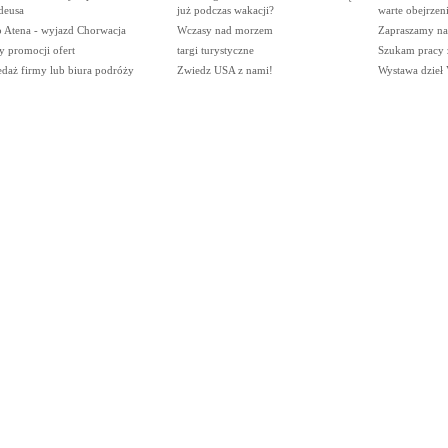
eusa
już podczas wakacji?
warte obejrzeni
o Atena - wyjazd Chorwacja
Wczasy nad morzem
Zapraszamy na
y promocji ofert
targi turystyczne
Szukam pracy z
edaż firmy lub biura podróży
Zwiedz USA z nami!
Wystawa dzieł