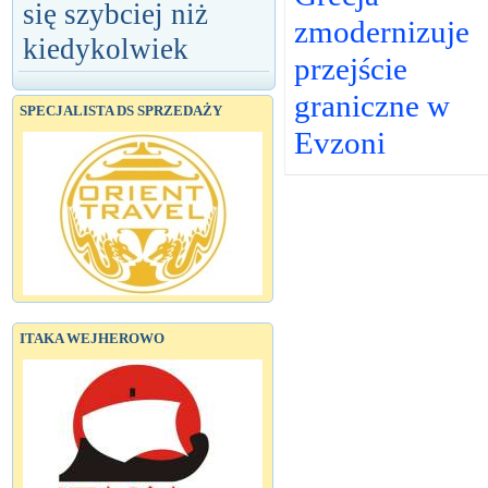
się szybciej niż
zmodernizuje
kiedykolwiek
przejście
graniczne w
SPECJALISTA DS SPRZEDAŻY
Evzoni
ITAKA WEJHEROWO