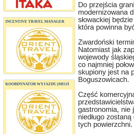
Do przejścia gran
modernizowana dro
słowackiej będzi
INCENTIVE TRAVEL MANAGER
która powinna by
Zwardoński termin
Natomiast jak zap
wojewody śląskieg
co najmniej poło
skupiony jest na 
Boguszowicach.
KOORDYNATOR WYJAZDU (MISJI
Część komercyjna 
przedstawicielst
gastronomia, nie 
niedługo zostaną
tych powierzchni.