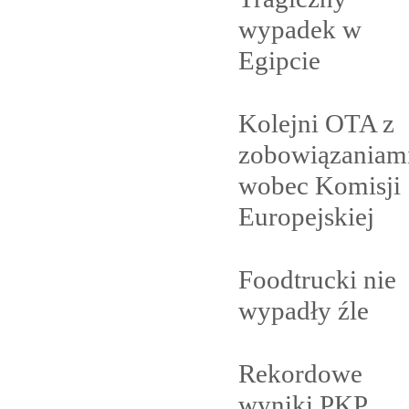
wypadek w
Egipcie
Kolejni OTA z
zobowiązaniam
wobec Komisji
Europejskiej
Foodtrucki nie
wypadły
źle
Rekordowe
wyniki PKP