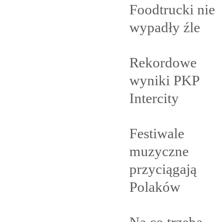
Foodtrucki nie
wypadły
źle
Rekordowe
wyniki PKP
Intercity
Festiwale
muzyczne
przyciągają
Polaków
Na co trzeba