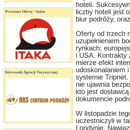
hoteli. Sukcesywn
liczby hoteli jes
Prezenter Oferty - Salon
biur podróży, oraz
Oferty od trzech
uzupełnieniem bog
rynkach: europejs
i USA. Kontrakty
mierze efekt int
udoskonalaniem i 
Kierownik Agencji Turystycznej
systemie Tripnet
nie ujawnia bezp
kto jest dostawcą
dokumencie podró
W listopadzie teg
uczestniczyli w t
Londynie. Nawiąz