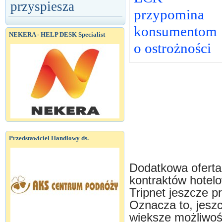
przyspiesza
przypomina
konsumentom
NEKERA - HELP DESK Specialist
o ostrożności
Przedstawiciel Handlowy ds.
Dodatkowa oferta
kontraktów hotelo
Tripnet jeszcze 
Oznacza to, jeszc
większe możliwoś