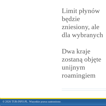
Limit płynów
będzie
zniesiony, ale
dla
wybranych
Dwa kraje
zostaną objęte
unijnym
roamingiem
© 2026 TUR-INFO.PL. Wszystkie prawa zastrzeżone.