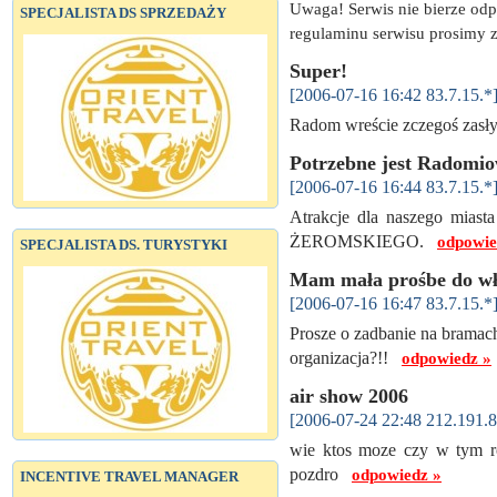
Uwaga! Serwis nie bierze od
SPECJALISTA DS SPRZEDAŻY
regulaminu serwisu prosimy z
Super!
[2006-07-16 16:42 83.7.15.*
Radom wreście zczegoś zasł
Potrzebne jest Radomio
[2006-07-16 16:44 83.7.15.*
Atrakcje dla naszego miasta
ŻEROMSKIEGO.
odpowie
SPECJALISTA DS. TURYSTYKI
Mam mała prośbe do w
[2006-07-16 16:47 83.7.15.*
Prosze o zadbanie na bramach
organizacja?!!
odpowiedz »
air show 2006
[2006-07-24 22:48 212.191.8
wie ktos moze czy w tym rok
pozdro
odpowiedz »
INCENTIVE TRAVEL MANAGER