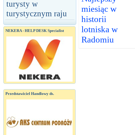
turysty w
miesiąc w
turystycznym raju
historii
lotniska w
NEKERA - HELP DESK Specialist
Radomiu
Przedstawiciel Handlowy ds.