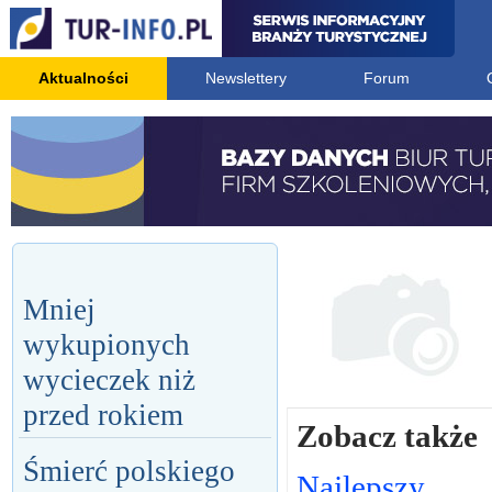
Aktualności
Newslettery
Forum
Mniej
wykupionych
wycieczek niż
przed rokiem
Zobacz także
Śmierć polskiego
Najlepszy