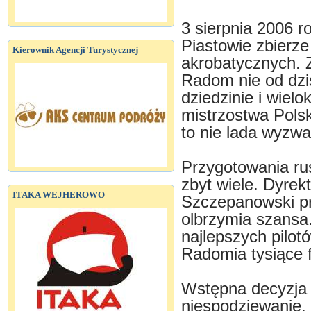
3 sierpnia 2006 r
Piastowie zbierze 
Kierownik Agencji Turystycznej
akrobatycznych. 
Radom nie od dziś
dziedzinie i wiel
mistrzostwa Pols
to nie lada wyzw
Przygotowania rus
zbyt wiele. Dyre
ITAKA WEJHEROWO
Szczepanowski prz
olbrzymia szansa
najlepszych pilot
Radomia tysiące 
Wstępna decyzja o
niespodziewanie,