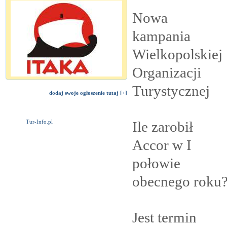
Nowa
kampania
Wielkopolskiej
Organizacji
Turystycznej
dodaj swoje ogłoszenie tutaj [+]
Ile zarobił
Tur-Info.pl
Accor w I
połowie
obecnego
roku
Jest termin