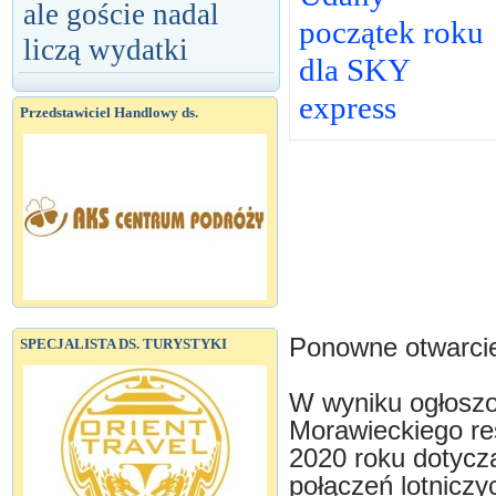
ale goście nadal
początek roku
liczą wydatki
dla SKY
express
Przedstawiciel Handlowy ds.
Ponowne otwarcie
SPECJALISTA DS. TURYSTYKI
W wyniku ogłosz
Morawieckiego re
2020 roku dotyc
połączeń lotniczyc