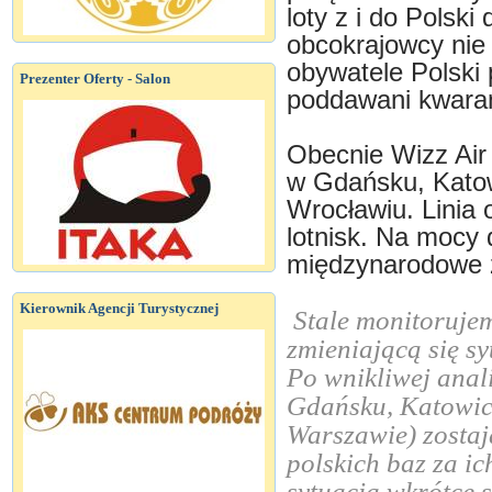
loty z i do Polsk
obcokrajowcy nie
obywatele Polski 
Prezenter Oferty - Salon
poddawani kwaran
Obecnie Wizz Air
w Gdańsku, Katow
Wrocławiu. Linia 
lotnisk. Na mocy 
międzynarodowe z
Kierownik Agencji Turystycznej
Stale monitorujem
zmieniającą się s
Po wnikliwej anali
Gdańsku, Katowic
Warszawie) zostaj
polskich baz za ic
sytuacja wkrótce 