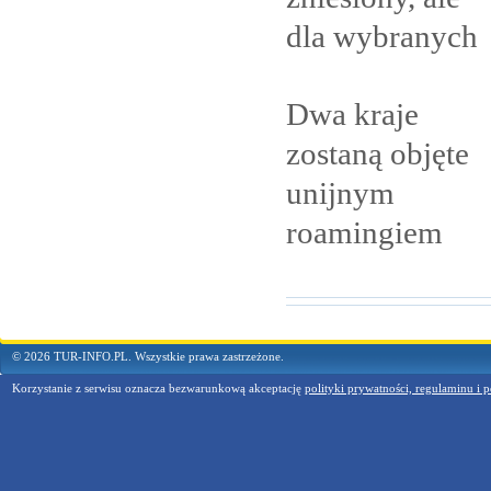
dla
wybranych
Dwa kraje
zostaną objęte
unijnym
roamingiem
© 2026 TUR-INFO.PL. Wszystkie prawa zastrzeżone.
Korzystanie z serwisu oznacza bezwarunkową akceptację
polityki prywatności, regulaminu i p