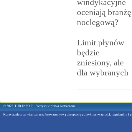
windykacyjne
oceniają branżę
noclegową?
Limit płynów
będzie
zniesiony, ale
dla
wybranych
© 2026 TUR-INFO.PL. Wszystkie prawa zastrzeżone.
Korzystanie z serwisu oznacza bezwarunkową akceptację
polityki prywatności, regulaminu i p