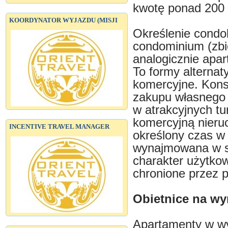
kwotę ponad 200 t
KOORDYNATOR WYJAZDU (MISJI
Określenie condoh
condominium (zbió
analogicznie apar
To formy alternat
komercyjne. Kons
zakupu własnego 
w atrakcyjnych tu
komercyjną nieru
INCENTIVE TRAVEL MANAGER
określony czas w 
wynajmowana w sy
charakter użytko
chronione przez p
Obietnice na wy
Apartamenty w wy