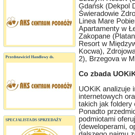
Gdańsk (Dekpol D
Świeradowie Zdroj
Linea Mare Pobier
Apartamenty w Łe
Zakopane (Platan
Resort w Międzyw
Kocwa), Zdrojowa
Przedstawiciel Handlowy ds.
2), Brzegova w Mi
Co zbada UOKi
UOKiK analizuje 
internetowych or
takich jak folder
Ponadto przedmio
podmiotami oferuj
SPECJALISTA DS SPRZEDAŻY
(deweloperami, o
dalszego najmu za