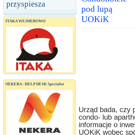
przyspiesza
pod lupą
UOKiK
ITAKA WEJHEROWO
NEKERA - HELP DESK Specialist
Urząd bada, czy p
condo- lub aparth
informacje o inwe
UOKiK wobec spół