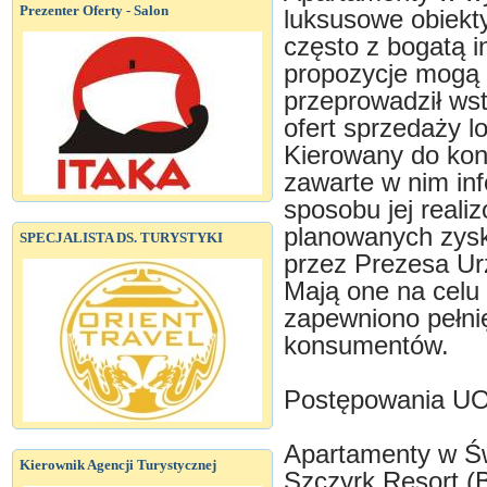
Prezenter Oferty - Salon
luksusowe obiekt
często z bogatą in
propozycje mogą
przeprowadził ws
ofert sprzedaży lo
Kierowany do ko
zawarte w nim inf
sposobu jej reali
planowanych zysk
SPECJALISTA DS. TURYSTYKI
przez Prezesa Ur
Mają one na celu
zapewniono pełni
konsumentów.
Postępowania UOK
Apartamenty w Ś
Kierownik Agencji Turystycznej
Szczyrk Resort (B