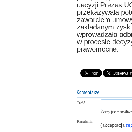
decyzji Prezes UO
przekazywała pot
zawarciem umowy
zakładanym zysku
wprowadzało odbi
w procesie decyz
prawomocne.
Treść
(kiedy jest to możliw
Regulamin
(akceptacja
re