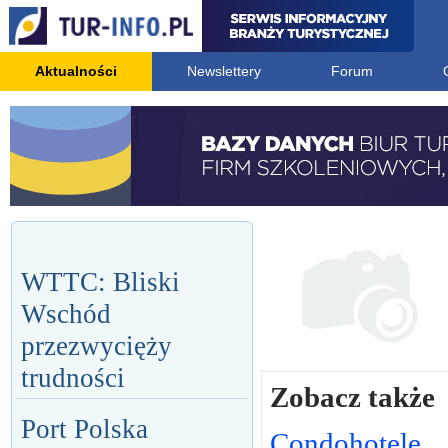
Aktualności
Newslettery
Forum
WTTC: Bliski
Wschód
przezwycięży
trudności
Zobacz także
Port Polska
Condohotele