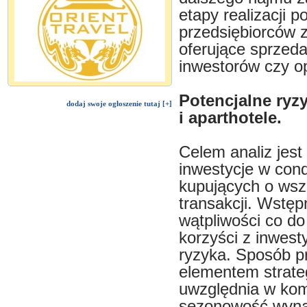
etapy realizacji p
przedsiębiorców 
oferujące sprzed
inwestorów czy o
Potencjalne ryz
dodaj swoje ogłoszenie tutaj [+]
i aparthotele.
Celem analiz jest
inwestycje w condo
kupujących o wsz
transakcji. Wstę
wątpliwości co d
korzyści z inwest
ryzyka. Sposób p
elementem strateg
uwzględnia w komu
sezonowość wynaj