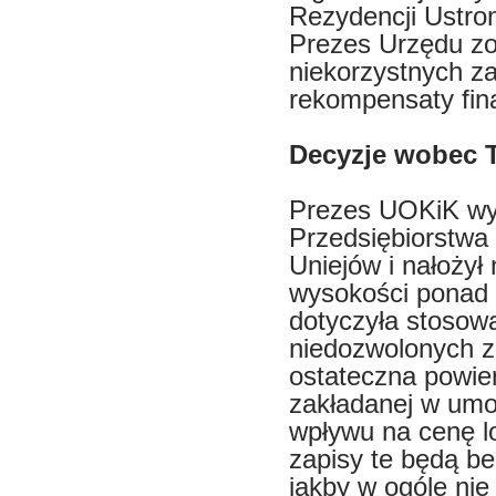
Rezydencji Ustro
Prezes Urzędu zo
niekorzystnych z
rekompensaty fin
Decyzje wobec 
Prezes UOKiK wy
Przedsiębiorstwa
Uniejów i nałożył
wysokości ponad 2
dotyczyła stosowa
niedozwolonych z
ostateczna powier
zakładanej w umow
wpływu na cenę l
zapisy te będą be
jakby w ogóle nie