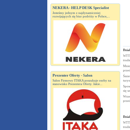
NEKERA - HELP DESK Specialist
Jesteśmy jednym z najdynamiczniej
rozwijających się biur podróży w Polsce,...
Dział
WTTC
trudn
Mnie
prze
Prezenter Oferty - Salon
Śmier
Salon Firmowy ITAKA poszukuje osoby na
tury
stanowisko Prezentera Oferty. Jakie...
Spos
się s
Wrze
prze
Dział
WTTC
trudn