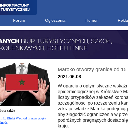
Forum
Ogłoszenia
Humor
Rekl
Maroko otworzy granice od 15
2021-06-08
W oparciu o optymistyczne wskaźni
epidemiologicznej w Królestwie M
liczby przypadków zakażeń koron
szczególności po rozszerzeniu ka
w kraju, władze Maroka podejmują 
bacz także
aby złagodzić ograniczenia w prz
TC: Bliski Wschód przezwycięży
podróżnych pragnących dostać się 
dności
kraju.