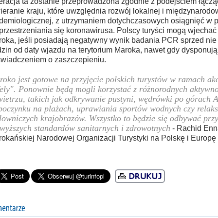
racja ta zostanie przeprowadzona zgodnie z podejściem łącz
ieranie kraju, które uwzględnia rozwój lokalnej i międzynarodow
demiologicznej, z utrzymaniem dotychczasowych osiągnięć w
przestrzeniania się koronawirusa. Polscy turyści mogą wjechać 
oka, jeśli posiadają negatywny wynik badania PCR sprzed nie 
zin od daty wjazdu na terytorium Maroka, nawet gdy dysponują
wiadczeniem o zaszczepieniu.
oko jest gotowe na przyjęcie polskich turystów w ramach ak
ely". Ponownie będą mogli korzystać z różnorodnych aktywn
ietrzu, takich jak odkrywanie pustyni, wędrówki po górach A
oczynku na plażach, uprawiania sportów wodnych czy relaks
owniczych krajobrazów. Wszystko to będzie się odbywać prz
wyższych standardów sanitarnych i zdrowotnych
- Rachid Enna
okańskiej Narodowej Organizacji Turystyki na Polskę i Europ