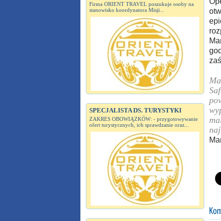
Ope
Firma ORIENT TRAVEL poszukuje osoby na
stanowisko koordynatora Misji...
otw
epi
roz
Mar
god
zaś
Mar
Saf
pow
wyp
SPECJALISTA DS. TURYSTYKI
mal
ZAKRES OBOWIĄZKÓW: - przygotowywanie
ofert turystycznych, ich sprawdzanie oraz...
naj
Mar