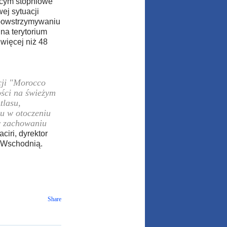
ącym stopniowe
ej sytuacji
 powstrzymywaniu
na terytorium
więcej niż 48
cji "Morocco
ości na świeżym
tlasu,
u w otoczeniu
y zachowaniu
ciri, dyrektor
ę Wschodnią.
Share