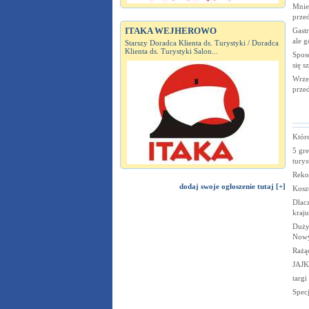
Mnie
prze
ITAKA WEJHEROWO
Gastr
ale g
Starszy Doradca Klienta ds. Turystyki / Doradca
Klienta ds. Turystyki Salon...
Spos
się s
Wrze
prze
Które
5 gre
tury
Reko
dodaj swoje ogłoszenie tutaj [+]
Koszt
Dlac
kraju
Duży 
Now
Rażąc
JAJ
targi
Specj