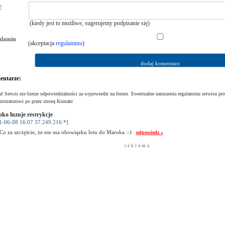
ć
(kiedy jest to możliwe, sugerujemy podpisanie się)
ulamin
(akceptacja
regulaminu
)
ntarze:
! Serwis nie bierze odpowiedzialności za wypowiedzi na forum. Ewentualne naruszenia regulaminu serwisu pro
istratorowi po przez stronę Kontakt
ko luzuje restrykcje
1-06-08 16:07 37.249.216.*]
 Co za szczęście, że nie ma obowiązku lotu do Maroka :-)
odpowiedz »
r e k l a m a