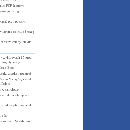
niki PKP
Intercity
czne przyciągają
ważać przy polskich
ykacyjne oceniają branżę
dzie zniesiony, ale dla
cy wykorzystali 15 proc.
u turystycznego
 logo Ecco
 szukają polscy rodzice?
ańskim Mazagón, wśród
 Polacy
y w samolocie
cieczek na wiodących
iwaniu zaginionej Arki -
 ofert
kontrakt w Washington