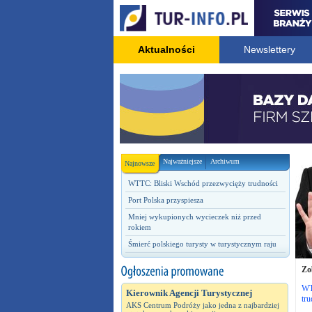
Aktualności
Newslettery
Najważniejsze
Archiwum
Najnowsze
WTTC: Bliski Wschód przezwycięży trudności
Port Polska przyspiesza
Mniej wykupionych wycieczek niż przed
rokiem
Śmierć polskiego turysty w turystycznym raju
Zo
WT
Kierownik Agencji Turystycznej
tru
AKS Centrum Podróży jako jedna z najbardziej