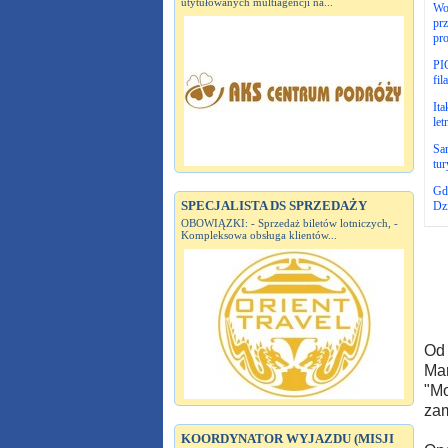
utytułowanych multiagencji na...
Wo
prz
pro
PIG
fil
Ita
let
Sa
tur
Gd
SPECJALISTA DS SPRZEDAŻY
Dz
OBOWIĄZKI: - Sprzedaż biletów lotniczych, -
Kompleksowa obsługa klientów...
Od 
Mar
"Mo
zam
KOORDYNATOR WYJAZDU (MISJI