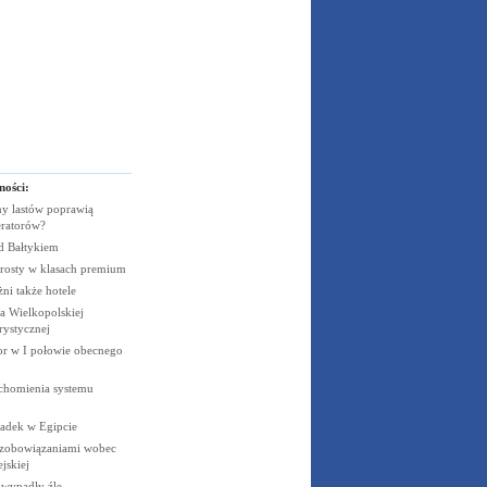
ności:
y lastów poprawią
eratorów?
ad
Bałtykiem
rosty w klasach
premium
żni także
hotele
 Wielkopolskiej
rystycznej
cor w I połowie obecnego
uchomienia systemu
padek w
Egipcie
 zobowiązaniami wobec
jskiej
e wypadły
źle