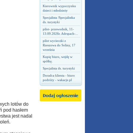
Kierownik wypoczynku
dzieci i młodzieży
Specjalista /Specjalistka
ds. turystyki
pilot- przewodnik, 11-
13.09.2026r. Adrspach-...
pilot wycieczki z
Rzeszowa do Soliny, 17
września
Kupię biuro, wejdę w
spółkę.
Specjalista ds. turystyki
Doradca klienta - biuro
podróży - wakacje.pl
wych lotów do
ań pod hasłem
stwa jest nadal
oleń.