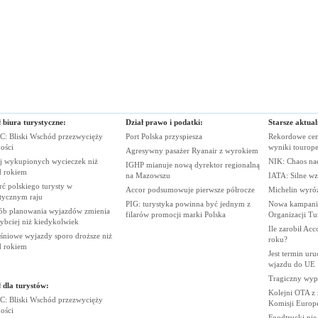
 biura turystyczne:
Dział prawo i podatki:
Starsze aktual
: Bliski Wschód przezwycięży
Port Polska
przyspiesza
Rekordowe cen
ości
wyniki
tourop
Agresywny pasażer Ryanair z
wyrokiem
j wykupionych wycieczek niż
NIK: Chaos n
IGHP mianuje nową dyrektor regionalną
d
rokiem
na
Mazowszu
IATA: Silne wz
ć polskiego turysty w
Accor podsumowuje pierwsze
półrocze
Michelin wyró
stycznym
raju
PIG: turystyka powinna być jednym z
Nowa kampania
ób planowania wyjazdów zmienia
filarów promocji marki
Polska
Organizacji
Tu
zybciej niż
kiedykolwiek
Ile zarobił Ac
śniowe wyjazdy sporo droższe niż
roku?
d
rokiem
Jest termin ur
wjazdu do
UE
Tragiczny wy
 dla turystów:
Kolejni OTA z
: Bliski Wschód przezwycięży
Komisji
Europe
ości
Foodtrucki ni