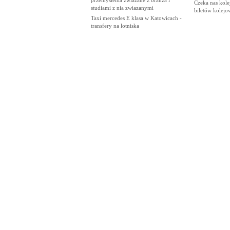
Czeka nas kol
studiami z nia zwiazanymi
biletów kolej
Taxi mercedes E klasa w Katowicach -
transfery na lotniska