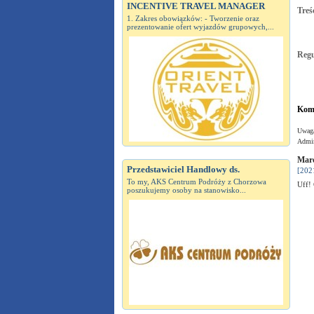
INCENTIVE TRAVEL MANAGER
Treś
1. Zakres obowiązków: - Tworzenie oraz
prezentowanie ofert wyjazdów grupowych,...
Reg
Kome
Uwaga
Admin
Maro
Przedstawiciel Handlowy ds.
[202
To my, AKS Centrum Podróży z Chorzowa
Uff!
poszukujemy osoby na stanowisko...