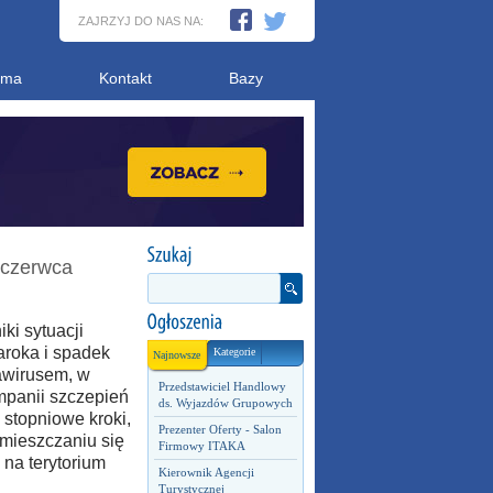
ZAJRZYJ DO NAS NA:
ama
Kontakt
Bazy
 czerwca
ki sytuacji
aroka i spadek
Kategorie
Najnowsze
awirusem, w
Przedstawiciel Handlowy
mpanii szczepień
ds. Wyjazdów Grupowych
stopniowe kroki,
Prezenter Oferty - Salon
emieszczaniu się
Firmowy ITAKA
na terytorium
Kierownik Agencji
Turystycznej