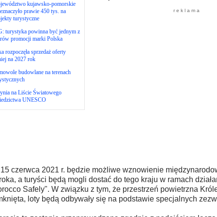
jewództwo kujawsko-pomorskie
eznaczyło prawie 450 tys. na
r e k l a m a
jekty turystyczne
: turystyka powinna być jednym z
arów promocji marki Polska
ka rozpoczęła sprzedaż oferty
niej na 2027 rok
mowole budowlane na terenach
ystycznych
ynia na Liście Światowego
iedzictwa UNESCO
15 czerwca 2021 r. będzie możliwe wznowienie międzynarodo
oka, a turyści będą mogli dostać do tego kraju w ramach dział
rocco Safely". W związku z tym, że przestrzeń powietrzna Króle
knięta, loty będą odbywały się na podstawie specjalnych zezw