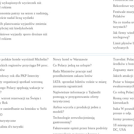
j wykupionych wycieczek niż
Rekordowe wy
d
rokiem
Festiwale muzy
onomia patrzy na sezon z nadzieją,
Polaków
oście nadal liczą
wydatki
Na co trzeba u
ób planowania wyjazdów zmienia
turystach?
zybciej niż
kiedykolwiek
Jak firmy wind
śniowe wyjazdy sporo droższe niż
noclegową?
d
rokiem
Limit płynów bę
wybranych
 polskie hotele wyróżnił Michelin?
Nowy hotel w Warszawie
Travelist: Pola
środków z bon
ckich regionów przyciąga 84 proc.
Co Polacy jedzą na urlopie?
stów
Żegnamy stare
Rada Ministrów pracuje nad
rdowy rok dla PKP Intercity
przedłużeniem zakazu lotów
Jakich atrakcji
y organizacji spotkań wzrosną
IATA: sprzedaż biletów rośnie w miarę
Pożar w hiszp
znoszenia ograniczeń
ewakuowanych
zego Polacy spędzają wakacje w
?
Najświeższe informacje z Tajlandii
Co robią Polac
pomogą w przygotowaniu oferty
wzrost rezerwacji na Święta i
Rosną ceny wy
turystycznej
y Rok
kierunkach
Airbus wycofa z produkcji jeden z
e zaniedbanie na lotnisku w Sofii
Itaka W poszuk
modeli?
prosze o odp.
KO
Technologie zrewolucjonizują
formy promocji
 turystyczne
gastronomię?
18 miesięczny 
alista d/s turystki
Fałszowanie opinii przez biura podróży
DC, USA
przemyslenia zwiazane z branza i