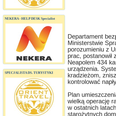
NEKERA - HELP DESK Specialist
Departament bezp
Ministerstwie S
porozumieniu z Un
prac, postanowił
Neapolem 434 kame
urządzenia. Syst
SPECJALISTA DS. TURYSTYKI
kradzieżom, znis
kontrolować napły
Plan umieszczenia
wielką operację r
w ostatnich latach
starożytnych dom