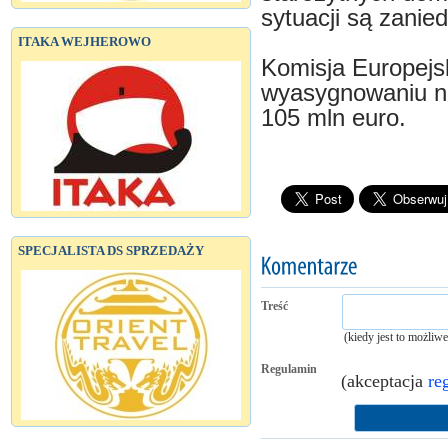
sytuacji są zanie
ITAKA WEJHEROWO
Komisja Europejs
wyasygnowaniu na
105 mln euro.
SPECJALISTA DS SPRZEDAŻY
Treść
(kiedy jest to możliw
Regulamin
(akceptacja
re