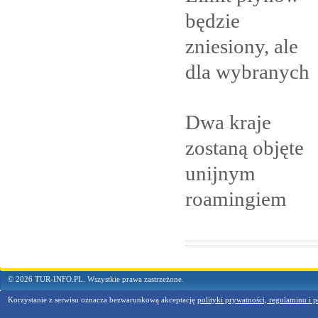
będzie
zniesiony, ale
dla
wybranych
Dwa kraje
zostaną objęte
unijnym
roamingiem
© 2026 TUR-INFO.PL. Wszystkie prawa zastrzeżone.
Korzystanie z serwisu oznacza bezwarunkową akceptację
polityki prywatności, regulaminu i p