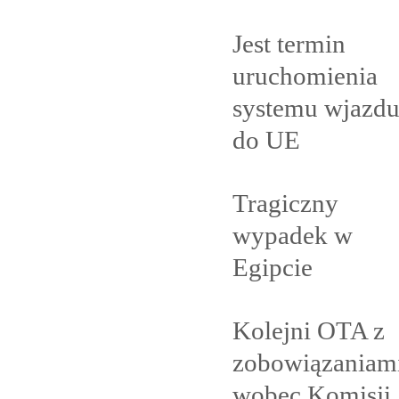
Jest termin
uruchomienia
systemu wjazd
do
UE
Tragiczny
wypadek w
Egipcie
Kolejni OTA z
zobowiązaniam
wobec Komisji