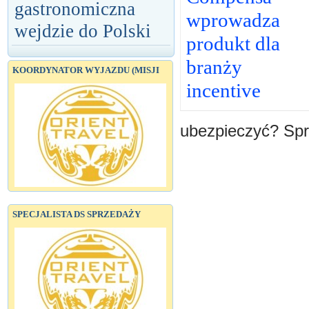
gastronomiczna
wprowadza
wejdzie do Polski
produkt dla
branży
KOORDYNATOR WYJAZDU (MISJI
incentive
ubezpieczyć? Sp
SPECJALISTA DS SPRZEDAŻY