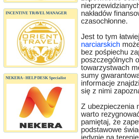
nieprzewidzianyc
nakładów finanso
INCENTIVE TRAVEL MANAGER
czasochłonne.
Jest to tym łatwi
narciarskich
możes
bez pośpiechu za
poszczególnych o
towarzystwach mo
sumy gwarantowan
NEKERA - HELP DESK Specialist
informacje znajdz
się z nimi zapozn
Z ubezpieczenia 
warto rezygnować
pamiętaj, że zape
podstawowe świad
jedynie na terenie