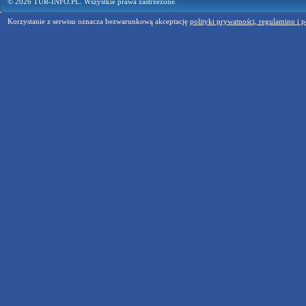
© 2026 TUR-INFO.PL. Wszystkie prawa zastrzeżone.
Korzystanie z serwisu oznacza bezwarunkową akceptację
polityki prywatności, regulaminu i p