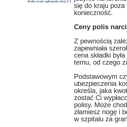
dodaj swoje ogłoszenie tutaj [+]
się do kraju poza
konieczność.
Ceny polis narci
Z pewnością zależ
zapewniała szerok
cena składki była
temu, od czego z
Podstawowym czy
ubezpieczenia kos
określa, jaka kw
zostać Ci wypłaco
polisy. Może chod
złamiesz nogę i b
w szpitalu za gra