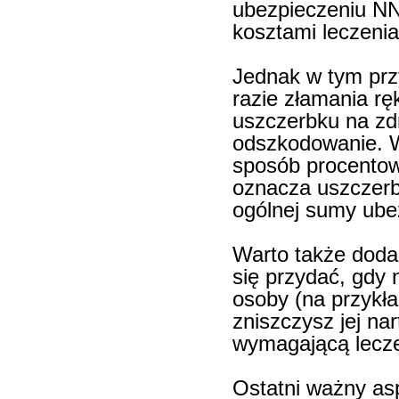
ubezpieczeniu NN
kosztami leczenia
Jednak w tym prz
razie złamania rę
uszczerbku na zdr
odszkodowanie. W
sposób procentow
oznacza uszczerb
ogólnej sumy ube
Warto także doda
się przydać, gdy 
osoby (na przykł
zniszczysz jej na
wymagającą lecze
Ostatni ważny asp