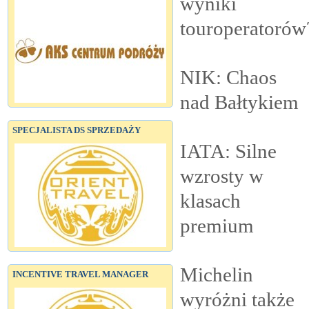
wyniki
touroperatorów
NIK: Chaos
nad
Bałtykiem
SPECJALISTA DS SPRZEDAŻY
IATA: Silne
wzrosty w
klasach
premium
Michelin
INCENTIVE TRAVEL MANAGER
wyróżni także