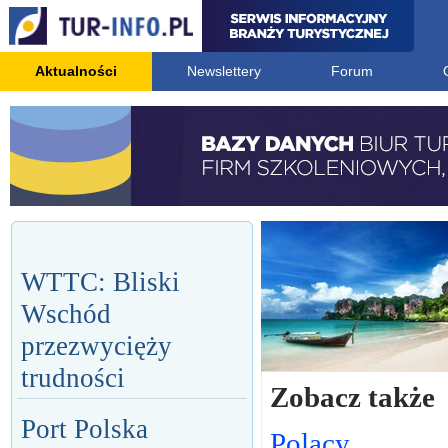
Aktualności
Newslettery
Forum
WTTC: Bliski
Wschód
przezwycięży
trudności
Zobacz także
Port Polska
Polacy