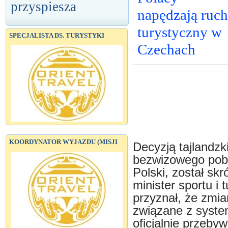
przyspiesza
napędzają ruch
turystyczny w
SPECJALISTA DS. TURYSTYKI
Czechach
KOORDYNATOR WYJAZDU (MISJI
Decyzją tajlandz
bezwizowego poby
Polski, został sk
minister sportu i
przyznał, że zmi
związane z system
oficjalnie przeby