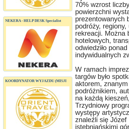
70% wzrost liczb
powierzchni wysta
prezentowanych b
NEKERA - HELP DESK Specialist
podróży, regiony,
rekreacji. Można 
hotelowych, trans
odwiedziło ponad 
indywidualnych z
W ramach imprez 
targów było spo
KOORDYNATOR WYJAZDU (MISJI
aktorem, znanym m
podróżnikiem, au
na każdą kieszeń,
Trzydniowy progr
występy artystyc
znaleźli się Józe
istebniańskimi gó