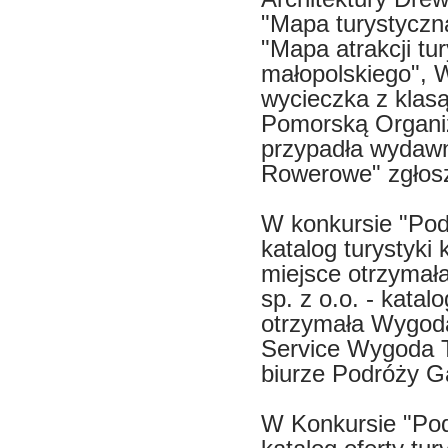
"Mapa turystyczn
"Mapa atrakcji t
małopolskiego", 
wycieczka z klas
Pomorską Organiz
przypadła wydawni
Rowerowe" zgłosz
W konkursie "Pod
katalog turystyki 
miejsce otrzymał
sp. z o.o. - katal
otrzymała Wygoda 
Service Wygoda Tr
biurze Podróży G
W Konkursie "Pod