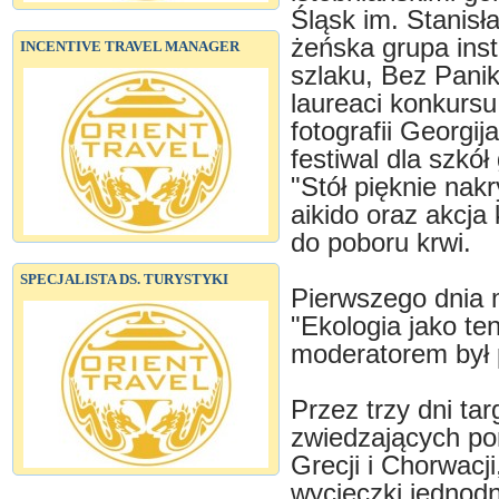
Śląsk im. Stanis
żeńska grupa ins
INCENTIVE TRAVEL MANAGER
szlaku, Bez Pani
laureaci konkurs
fotografii Georgij
festiwal dla szkół
"Stół pięknie nak
aikido oraz akcj
do poboru krwi.
SPECJALISTA DS. TURYSTYKI
Pierwszego dnia 
"Ekologia jako te
moderatorem był 
Przez trzy dni t
zwiedzających po
Grecji i Chorwacj
wycieczki jednod