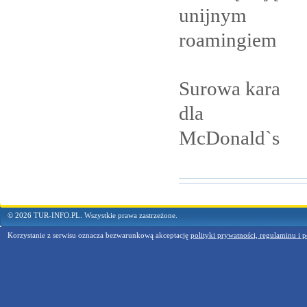
unijnym
roamingiem
Surowa kara
dla
McDonald`s
© 2026 TUR-INFO.PL. Wszystkie prawa zastrzeżone.
Korzystanie z serwisu oznacza bezwarunkową akceptację
polityki prywatności, regulaminu i p