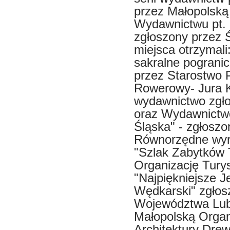
przez Małopolską
Wydawnictwu pt. 
zgłoszony przez Ś
miejsca otrzymal
sakralne pogranic
przez Starostwo P
Rowerowy- Jura 
wydawnictwo zgło
oraz Wydawnictwo
Śląska" - zgłoszo
Równorzędne wyró
"Szlak Zabytków 
Organizację Tury
"Najpiękniejsze J
Wędkarski" zgłos
Województwa Lub
Małopolską Organi
Architektury Dre