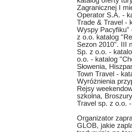
katalog oferty tu
Zagranicznej I m
Operator S.A. - k
Trade & Travel - 
Wyspy Pacyfiku" o
z o.o. katalog "R
Sezon 2010". III 
Sp. z o.o. - katal
o.o. - katalog "C
Słowenia, Hiszpan
Town Travel - kat
Wyróżnienia przyp
Rejsy weekendowe
szkolna, Broszur
Travel sp. z o.o. 
Organizator zapra
GLOB, jakie zapl