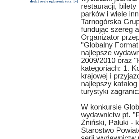
dodaj swoje ogłoszenie tutaj [+]
restauracji, bile
parków i wiele in
Tarnogórska Grupa
fundując szereg 
Organizator prze
"Globalny Format
najlepsze wydawn
2009/2010 oraz 
kategoriach: 1. K
krajowej i przyja
najlepszy katalog
turystyki zagranic
W konkursie Globa
wydawnictw pt. "
Żniński, Pałuki -
Starostwo Powiat
serii wydawnictw 