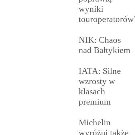
wyniki
touroperatorów
NIK: Chaos
nad
Bałtykiem
IATA: Silne
wzrosty w
klasach
premium
Michelin
wyróżni także