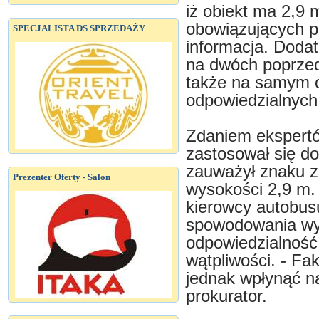
iż obiekt ma 2,9 m
obowiązujących p
SPECJALISTA DS SPRZEDAŻY
informacja. Doda
na dwóch poprzed
także na samym o
odpowiedzialnych
Zdaniem ekspertów
zastosował się d
zauważył znaku z
Prezenter Oferty - Salon
wysokości 2,9 m. 
kierowcy autobus
spowodowania wypa
odpowiedzialność
wątpliwości. - Fa
jednak wpłynąć na
prokurator.