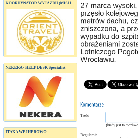
KOORDYNATOR WYJAZDU (MISJI
27 marca wysoki, 
przęsło kolejoweg
metrów dachu, czę
zniszczona, a pr
wypadku do szpital
obrażeniami zost
Lotniczego Pogot
Wrocławiu.
NEKERA - HELP DESK Specialist
Treść
(kiedy jest to możliw
ITAKA WEJHEROWO
Regulamin