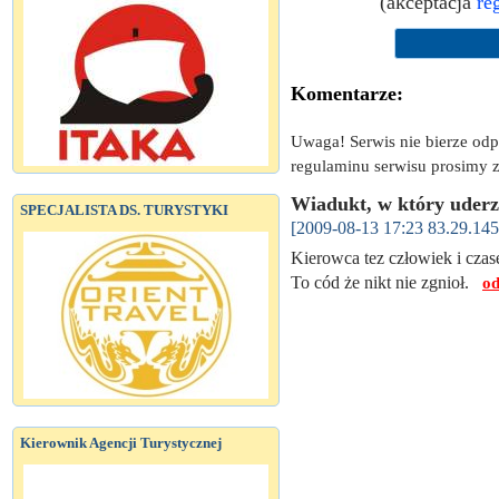
(akceptacja
re
Komentarze:
Uwaga! Serwis nie bierze od
regulaminu serwisu prosimy z
Wiadukt, w który uderz
SPECJALISTA DS. TURYSTYKI
[2009-08-13 17:23 83.29.145
Kierowca tez człowiek i czas
To cód że nikt nie zgnioł.
od
Kierownik Agencji Turystycznej