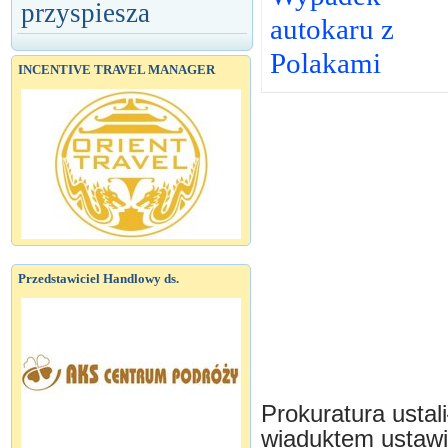
przyspiesza
autokaru z
Polakami
INCENTIVE TRAVEL MANAGER
Przedstawiciel Handlowy ds.
Prokuratura ustal
wiaduktem ustawio