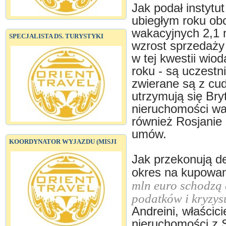
Jak podał instytu
ubiegłym roku ob
wakacyjnych 2,1
SPECJALISTA DS. TURYSTYKI
wzrost sprzedaży
w tej kwestii wio
roku - są uczestni
zwierane są z cud
utrzymują się Bryt
nieruchomości wa
również Rosjanie
umów.
KOORDYNATOR WYJAZDU (MISJI
Jak przekonują de
okres na kupowan
mln euro schodzą
podatków i kryzy
Andreini, właścici
nieruchomości z 