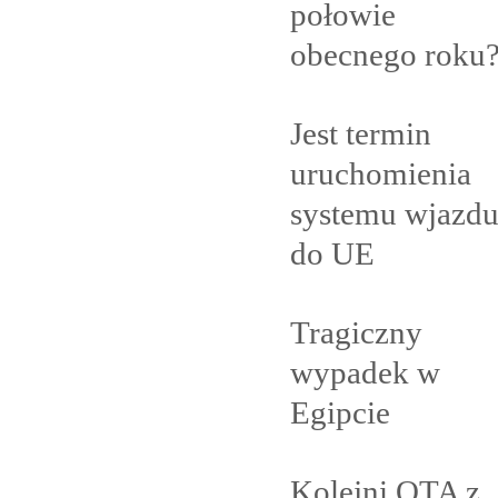
połowie
obecnego
roku
Jest termin
uruchomienia
systemu wjazd
do
UE
Tragiczny
wypadek w
Egipcie
Kolejni OTA z