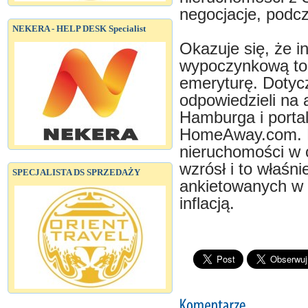
negocjacje, podc
NEKERA - HELP DESK Specialist
Okazuje się, że 
wypoczynkową to 
emeryturę. Dotycz
odpowiedzieli na 
Hamburga i portal
HomeAway.com. P
nieruchomości w c
wzrósł i to właśn
SPECJALISTA DS SPRZEDAŻY
ankietowanych w 
inflacją.