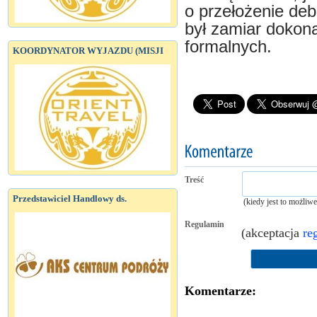
o przełożenie deb
był zamiar dokona
formalnych.
KOORDYNATOR WYJAZDU (MISJI
Treść
Przedstawiciel Handlowy ds.
(kiedy jest to możliw
Regulamin
(akceptacja
re
Komentarze: