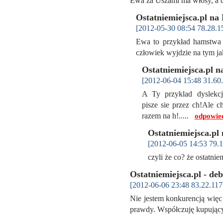
Ewa za Uszami ma włosy, a 
Ostatniemiejsca.pl na
[2012-05-30 08:54 78.28.1
Ewa to przykład hamstwa i
człowiek wyjdzie na tym j
Ostatniemiejsca.pl 
[2012-06-04 15:48 31.60.
A Ty przyklad dyslekcji
pisze sie przez ch!Ale c
razem na h!.....
odpowie
Ostatniemiejsca.pl
[2012-06-05 14:53 79.1
czyli że co? że ostatnie
Ostatniemiejsca.pl - deb
[2012-06-06 23:48 83.22.117
Nie jestem konkurencją więc m
prawdy. Współczuję kupując