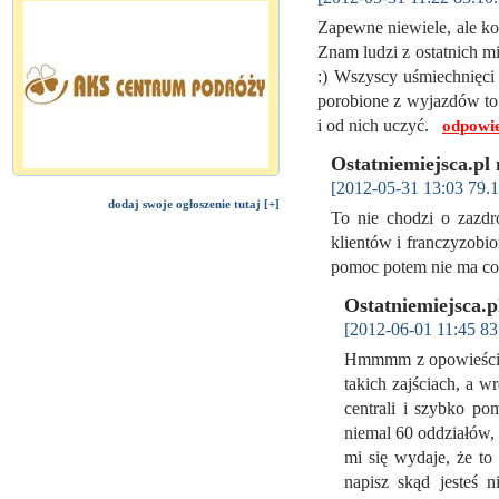
Zapewne niewiele, ale ko
Znam ludzi z ostatnich mie
:) Wszyscy uśmiechnięci 
porobione z wyjazdów to 
i od nich uczyć.
odpowi
Ostatniemiejsca.pl
[2012-05-31 13:03 79.1
dodaj swoje ogłoszenie tutaj [+]
To nie chodzi o zazd
klientów i franczyzobio
pomoc potem nie ma co
Ostatniemiejsca.
[2012-06-01 11:45 83
Hmmmm z opowieści l
takich zajściach, a w
centrali i szybko po
niemal 60 oddziałów,
mi się wydaje, że to
napisz skąd jesteś