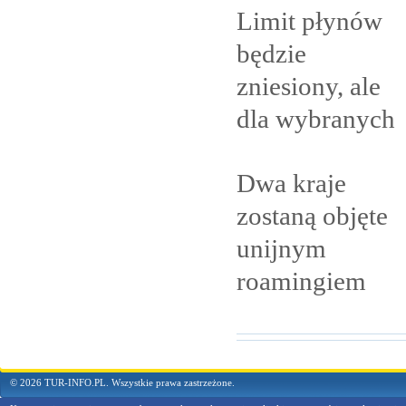
Limit płynów
będzie
zniesiony, ale
dla
wybranych
Dwa kraje
zostaną objęte
unijnym
roamingiem
© 2026 TUR-INFO.PL. Wszystkie prawa zastrzeżone.