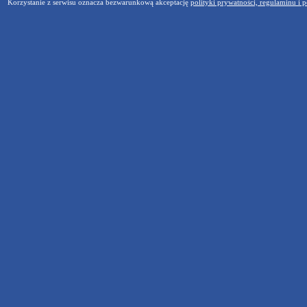
Korzystanie z serwisu oznacza bezwarunkową akceptację
polityki prywatności, regulaminu i p