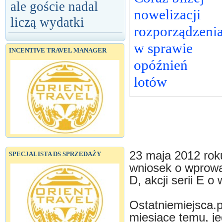
ale goście nadal
nowelizacji
liczą wydatki
rozporządzeni
w sprawie
INCENTIVE TRAVEL MANAGER
opóźnień
lotów
23 maja 2012 rok
SPECJALISTA DS SPRZEDAŻY
wniosek o wprowad
D, akcji serii E o
Ostatniemiejsca.p
miesiące temu, j