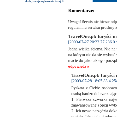
dodaj swoje ogłoszenie tutaj [+]
Komentarze:
Uwaga! Serwis nie bierze od
regulaminu serwisu prosimy z
TravelOne.pl: turyści 
[2009-07-27 20:23 77.236.0.
Jedna wielka ściema. Nic na t
na którym nie da się wybrać
macie do jako takiego porząd
odpowiedz »
TravelOne.pl: turyści
[2009-07-28 18:05 83.4.25
Pyskata z Ciebie osobowoś
osobą bardzo dobrze znając
1. Pierwsza czwórka najw
zaawansowanej) opcji wybo
2. Ich nowe narzędzia dok
portalu. Jako jedyni udostę