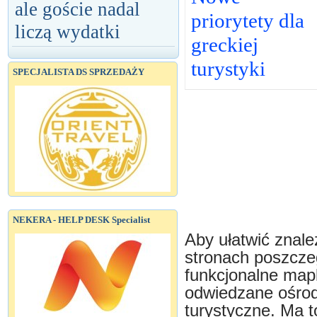
ale goście nadal
priorytety dla
liczą wydatki
greckiej
turystyki
SPECJALISTA DS SPRZEDAŻY
NEKERA - HELP DESK Specialist
Aby ułatwić znal
stronach poszcze
funkcjonalne mapk
odwiedzane ośrodk
turystyczne. Ma t