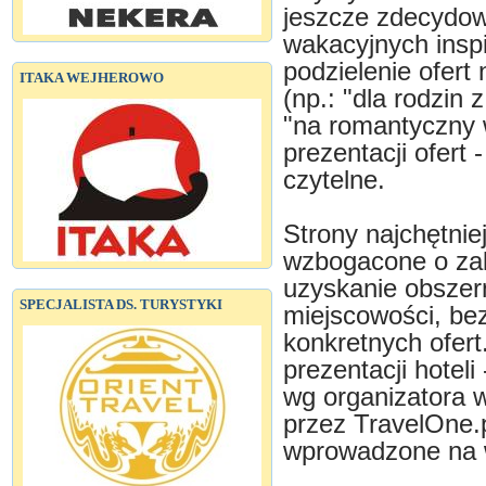
jeszcze zdecydowa
wakacyjnych inspi
podzielenie ofert
ITAKA WEJHEROWO
(np.: "dla rodzin
"na romantyczny 
prezentacji ofert 
czytelne.
Strony najchętni
wzbogacone o zak
uzyskanie obszern
SPECJALISTA DS. TURYSTYKI
miejscowości, bez
konkretnych ofert
prezentacji hoteli
wg organizatora 
przez TravelOne.
wprowadzone na w