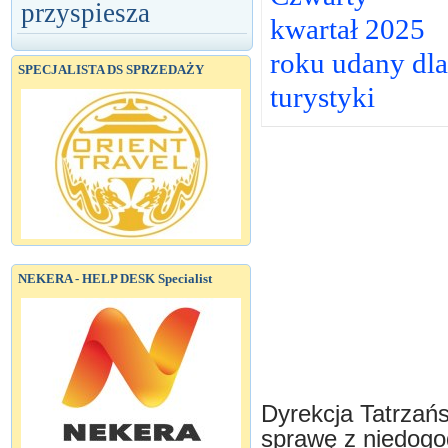
przyspiesza
kwartał 2025
roku udany dla
SPECJALISTA DS SPRZEDAŻY
turystyki
NEKERA - HELP DESK Specialist
Dyrekcja Tatrzań
sprawę z niedogo