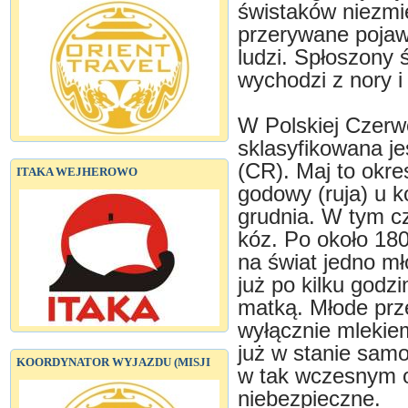
świstaków niezmi
przerywane pojaw
ludzi. Spłoszony 
wychodzi z nory 
W Polskiej Czerw
sklasyfikowana je
(CR). Maj to okre
ITAKA WEJHEROWO
godowy (ruja) u k
grudnia. W tym cz
kóz. Po około 18
na świat jedno mł
już po kilku godz
matką. Młode prz
wyłącznie mlekiem
już w stanie sam
KOORDYNATOR WYJAZDU (MISJI
w tak wczesnym ok
niebezpieczne.