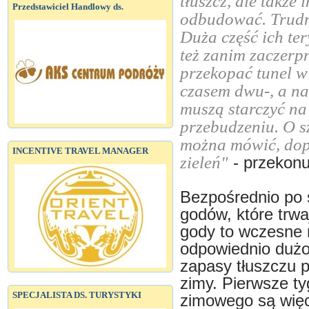
tłuszcz, ale także
Przedstawiciel Handlowy ds.
odbudować. Trudny
Duża część ich te
też zanim zaczerp
przekopać tunel w 
czasem dwu-, a naw
muszą starczyć na
przebudzeniu. O s
można mówić, dopi
INCENTIVE TRAVEL MANAGER
zieleń"
- przekon
Bezpośrednio po 
godów, które trw
gody to wczesne 
odpowiednio dużo
zapasy tłuszczu p
zimy. Pierwsze ty
SPECJALISTA DS. TURYSTYKI
zimowego są wię