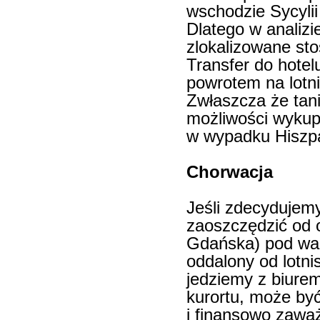
wschodzie Sycylii
Dlatego w analizi
zlokalizowane sto
Transfer do hotelu
powrotem na lotni
Zwłaszcza że tanie
możliwości wykupie
w wypadku Hiszpan
Chorwacja
Jeśli zdecydujem
zaoszczędzić od o
Gdańska) pod war
oddalony od lotni
jedziemy z biurem
kurortu, może być
i finansowo zawa