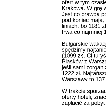
ofert w tym czasi
Krakowa. W grę w
Jest co prawda po
pod koniec maja, 
liniach, bo 1181 z
trwa co najmniej 
Bułgarskie wakac
spędzimy najtanie
(1099 zł). Ci tury
Piasków z Warsza
jeśli sami zorgan
1222 zł. Najtańsz
Warszawy to 1371
W trakcie sporząd
oferty hoteli, zna
zapłacić za pobyt 