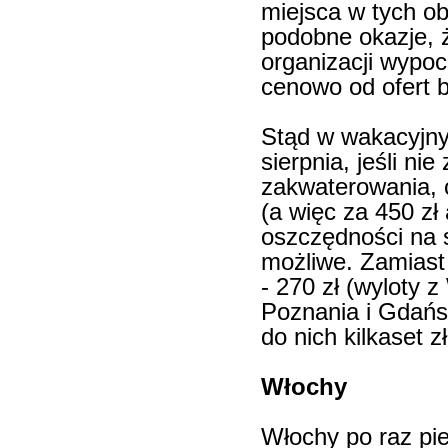
miejsca w tych ob
podobne okazje, ż
organizacji wypoc
cenowo od ofert b
Stąd w wakacyjnym
sierpnia, jeśli ni
zakwaterowania, 
(a więc za 450 zł 
oszczędności na 
możliwe. Zamiast 
- 270 zł (wyloty 
Poznania i Gdańs
do nich kilkaset z
Włochy
Włochy po raz pi