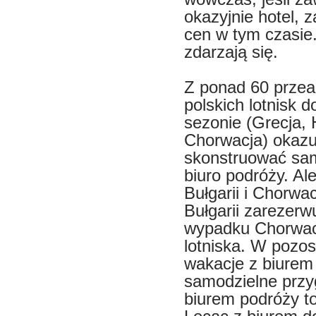
okazyjnie hotel, 
cen w tym czasie.
zdarzają się.
Z ponad 60 przea
polskich lotnisk 
sezonie (Grecja, 
Chorwacja) okazu
skonstruować samo
biuro podróży. Al
Bułgarii i Chorwa
Bułgarii zarezerw
wypadku Chorwacji
lotniska. W pozo
wakacje z biurem 
samodzielne przy
biurem podróży to