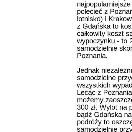
najpopularniejsz
polecieć z Poznan
lotnisko) i Krakow
z Gdańska to kosz
całkowity koszt 
wypoczynku - to 2
samodzielnie sko
Poznania.
Jednak niezależni
samodzielne przy
wszystkich wypadk
Lecąc z Poznania
możemy zaoszczędz
300 zł. Wylot na
bądź Gdańska na 
podróży to oszcz
samodzielnie prz