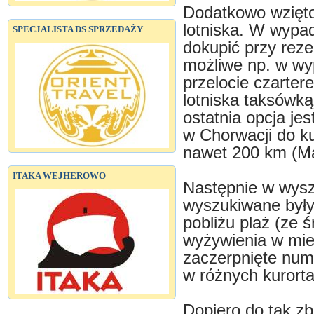
Dodatkowo wzięto
lotniska. W wypad
SPECJALISTA DS SPRZEDAŻY
dokupić przy reze
możliwe np. w wyp
przelocie czarter
lotniska taksówk
ostatnia opcja je
w Chorwacji do k
nawet 200 km (Ma
ITAKA WEJHEROWO
Następnie w wys
wyszukiwane były
pobliżu plaż (ze 
wyżywienia w mieś
zaczerpnięte num
w różnych kurorta
Dopiero do tak z