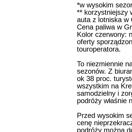
*w wysokim sezon
** korzystniejsz
auta z lotniska w
Cena paliwa w Grec
Kolor czerwony: n
oferty sporządzon
touroperatora.
To niezmiennie na
sezonów. Z biuram
ok 38 proc. turyst
wszystkim na Kret
samodzielny i zor
podróży właśnie 
Przed wysokim se
cenę nieprzekracz
podróży można dos