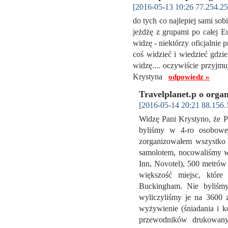
[2016-05-13 10:26 77.254.25
do tych co najlepiej sami sob
jeżdżę z grupami po całej E
widzę - niektórzy oficjalnie 
coś widzieć i wiedzieć gdzie 
widzę.... oczywiście przyjmu
Krystyna
odpowiedz »
Travelplanet.p o orga
[2016-05-14 20:21 88.156.
Widzę Pani Krystyno, że P
byliśmy w 4-ro osobowe
zorganizowałem wszystko b
samolotem, nocowaliśmy 
Inn, Novotel), 500 metrów
większość miejsc, któr
Buckingham. Nie byliśm
wyliczyliśmy je na 3600 zł
wyżywienie (śniadania i ko
przewodników drukowanyc