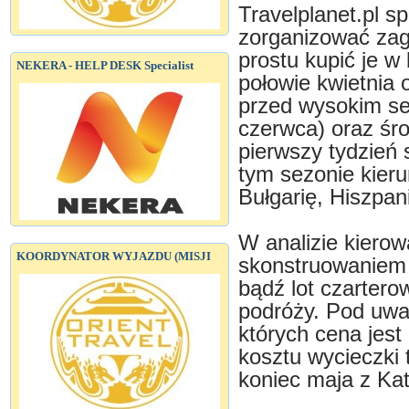
Travelplanet.pl sp
zorganizować zag
prostu kupić je w
NEKERA - HELP DESK Specialist
połowie kwietnia 
przed wysokim se
czerwca) oraz środ
pierwszy tydzień s
tym sezonie kieru
Bułgarię, Hiszpan
W analizie kierow
KOORDYNATOR WYJAZDU (MISJI
skonstruowaniem na
bądź lot czartero
podróży. Pod uwa
których cena jest
kosztu wycieczki 
koniec maja z Kat