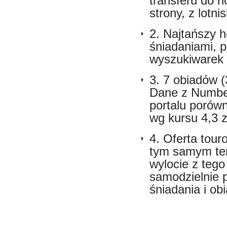
transferu do h
strony, z lotni
2. Najtańszy h
śniadaniami, 
wyszukiwarek 
3. 7 obiadów (
Dane z Numbe
portalu porówn
wg kursu 4,3 z
4. Oferta tour
tym samym ter
wylocie z teg
samodzielnie 
śniadania i ob