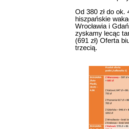
Od 380 zł do ok. 
hiszpańskie wakac
Wrocławia i Gdań
zyskamy lecąc t
(691 zł) Oferta bi
trzecią.