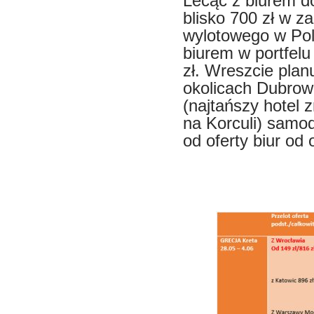
Lecąc z biurem d
blisko 700 zł w za
wylotowego w Pols
biurem w portfelu
zł. Wreszcie plan
okolicach Dubrow
(najtańszy hotel 
na Korculi) samod
od oferty biur od 