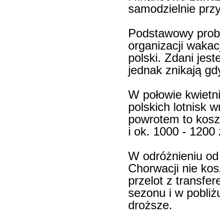
samodzielnie prz
Podstawowy probl
organizacji wakacj
polski. Zdani jes
jednak znikają gd
W połowie kwietn
polskich lotnisk w
powrotem to koszt
i ok. 1000 - 1200 
W odróżnieniu od 
Chorwacji nie kosz
przelot z transfe
sezonu i w pobli
droższe.