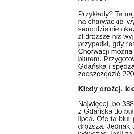
Przykłady? Te naj
na chorwackiej w
samodzielnie okaz
zł droższe niż wy
przypadki, gdy re
Chorwacji można r
biurem. Przygoto
Gdańska i spędza
zaoszczędzić 220 
Kiedy drożej, ki
Najwięcej, bo 33
z Gdańska do buł
lipca. Oferta biu
droższa. Jednak 
wówczas, jeśli z