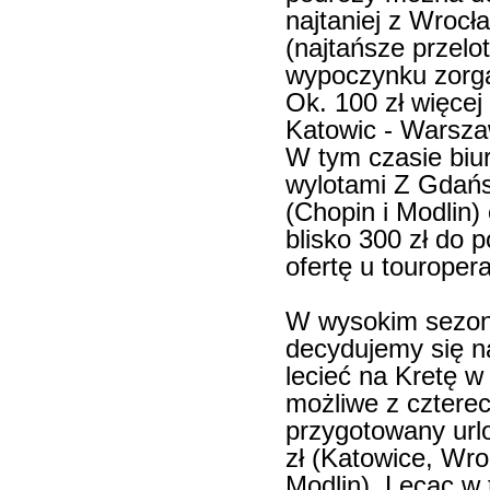
najtaniej z Wrocł
(najtańsze przelot
wypoczynku zorga
Ok. 100 zł więcej
Katowic - Warsza
W tym czasie biur
wylotami Z Gdańs
(Chopin i Modlin)
blisko 300 zł do
ofertę u touropera
W wysokim sezonie
decydujemy się n
lecieć na Kretę w 
możliwe z czterech
przygotowany url
zł (Katowice, Wr
Modlin). Lecąc w