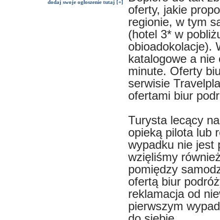
dodaj swoje ogłoszenie tutaj [+]
oferty, jakie pro
regionie, w tym 
(hotel 3* w pobliż
obioadokolacje). 
katalogowe a nie o
minute. Oferty b
serwisie Travelpl
ofertami biur podr
Turysta lecący na
opieką pilota lub
wypadku nie jest
wzięliśmy równie
pomiędzy samodz
ofertą biur podró
reklamacja od nie
pierwszym wypad
do siebie.