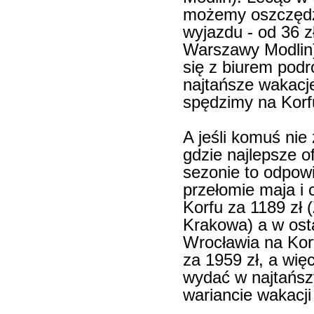
możemy oszczędzi
wyjazdu - od 36 zł
Warszawy Modlin)
się z biurem podr
najtańsze wakacj
spędzimy na Korf
A jeśli komuś nie
gdzie najlepsze o
sezonie to odpowi
przełomie maja i 
Korfu za 1189 zł 
Krakowa) a w osta
Wrocławia na Kor
za 1959 zł, a wię
wydać w najtańs
wariancie wakacji