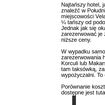
Najtańszy hotel, j
znaleźć w Południ
miejscowości Vela
¼ tańszy od podo
Jednak jak się ok
zarezerwować je 
niższe ceny.
W wypadku samodz
zarezerwowania ho
Korculi lub Makar
tam taksówką, za
wypożyczalni. To 
Porównanie koszt
dostępne jest tuta