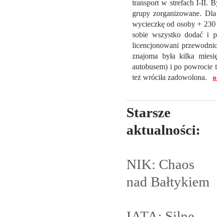
transport w strefach I-II
grupy zorganizowane. Dl
wycieczkę od osoby + 230 f
sobie wszystko dodać i 
licencjonowani przewodnic
znajoma była kilka miesi
autobusem) i po powrocie t
też wróciła zadowolona.
o
Starsze
aktualności:
NIK: Chaos
nad
Bałtykiem
IATA: Silne