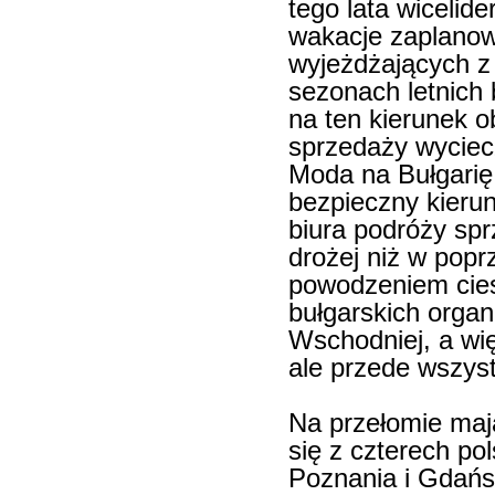
tego lata wicelid
wakacje zaplanow
wyjeżdżających z
sezonach letnich 
na ten kierunek o
sprzedaży wyciec
Moda na Bułgarię
bezpieczny kierun
biura podróży sp
drożej niż w pop
powodzeniem cies
bułgarskich organ
Wschodniej, a więc
ale przede wszys
Na przełomie maj
się z czterech po
Poznania i Gdańs