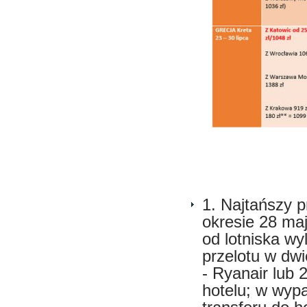
1. Najtańszy p
okresie 28 maj
od lotniska wy
przelotu w dw
- Ryanair lub 
hotelu; w wyp