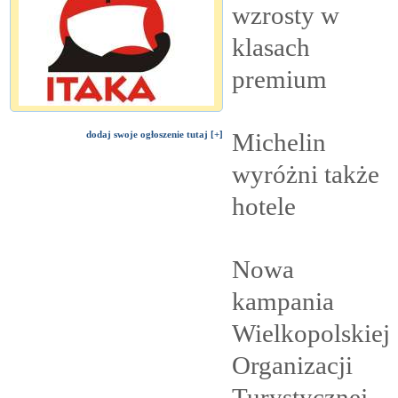
wzrosty w
klasach
premium
Michelin
dodaj swoje ogłoszenie tutaj [+]
wyróżni także
hotele
Nowa
kampania
Wielkopolskiej
Organizacji
Turystycznej