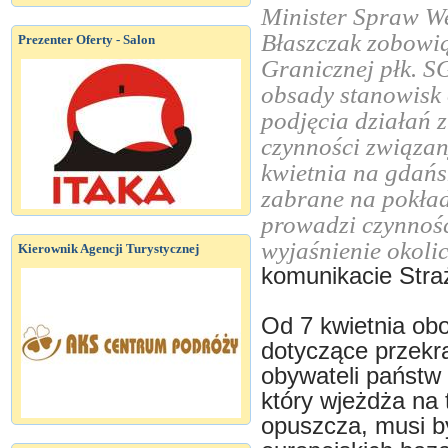
Minister Spraw We
Błaszczak zobowi
Prezenter Oferty - Salon
Granicznej płk. 
obsady stanowisk 
podjęcia działań 
czynności związan
kwietnia na gdańs
zabrane na pokład
prowadzi czynności
wyjaśnienie okoli
Kierownik Agencji Turystycznej
komunikacie Stra
Od 7 kwietnia ob
dotyczące przekr
obywateli państw
który wjeżdża na 
opuszcza, musi b