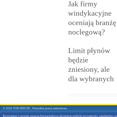
Jak firmy
windykacyjne
oceniają branżę
noclegową?
Limit płynów
będzie
zniesiony, ale
dla
wybranych
© 2026 TUR-INFO.PL. Wszystkie prawa zastrzeżone.
Korzystanie z serwisu oznacza bezwarunkową akceptację
polityki prywatności, regulaminu i p