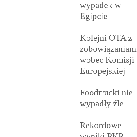
wypadek w
Egipcie
Kolejni OTA z
zobowiązaniam
wobec Komisji
Europejskiej
Foodtrucki nie
wypadły
źle
Rekordowe
wyniki PKP