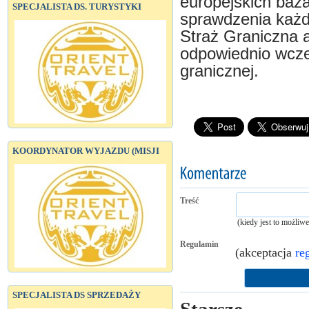
europejskich baz
SPECJALISTA DS. TURYSTYKI
sprawdzenia każd
Straż Graniczna a
odpowiednio wcze
granicznej.
KOORDYNATOR WYJAZDU (MISJI
Treść
(kiedy jest to możliw
Regulamin
(akceptacja
re
SPECJALISTA DS SPRZEDAŻY
Starsze