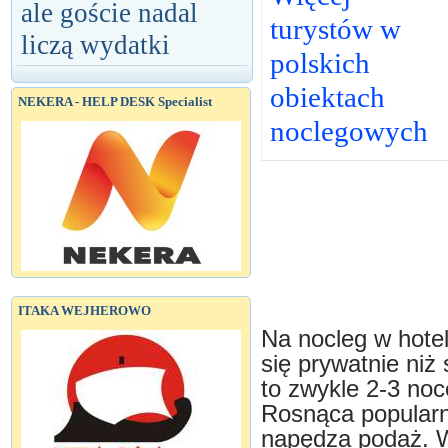
ale goście nadal
turystów w
liczą wydatki
polskich
obiektach
NEKERA - HELP DESK Specialist
noclegowych
ITAKA WEJHEROWO
Na nocleg w hote
się prywatnie niż
to zwykle 2-3 no
Rosnąca popularn
napędza podaż. W