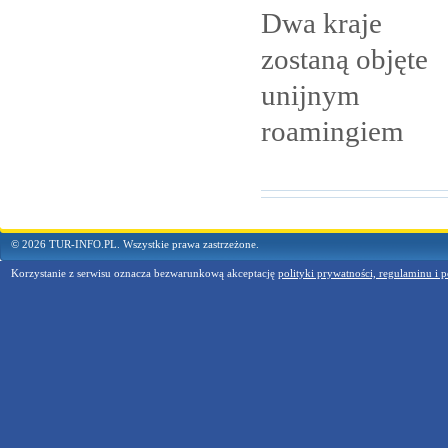
Dwa kraje
zostaną objęte
unijnym
roamingiem
© 2026 TUR-INFO.PL. Wszystkie prawa zastrzeżone.
Korzystanie z serwisu oznacza bezwarunkową akceptację
polityki prywatności, regulaminu i p