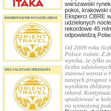
warszawski rynek 
pokoi, krakowski o
Eksperci CBRE ws
KOORDYNATOR WYJAZDU (MISJI
udzielonych nocl
rekordowe 45 mln,
odpowiedzą Polac
Od 2009 roku licz
Polsce rośnie. Z 
wynika, że tylko o
liczba udzielonyc
SPECJALISTA DS SPRZEDAŻY
stanowi wzrost o 
naszych prognoz w
wynikiem zbliżony
rekord. Kontynuac
spodziewać w kolej
na wzmożoną poda