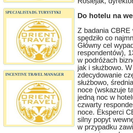
Rosiejak, dyrekt
SPECJALISTA DS. TURYSTYKI
Do hotelu na w
Z badania CBRE 
spędziło co najmn
Główny cel wypad
respondentów), 1
w podróżach bizn
jak i służbowo. W
zdecydowanie czę
INCENTIVE TRAVEL MANAGER
służbowo, średnia
noce (wskazuje t
jedną noc w hotel
czwarty responden
noce. Eksperci C
silny popyt wewnę
w przypadku zawi