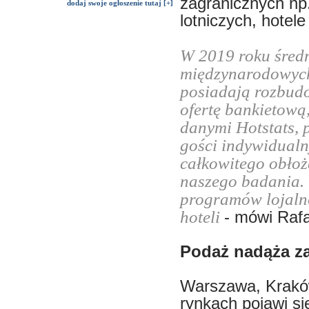
zagranicznych np
dodaj swoje ogłoszenie tutaj [+]
lotniczych, hotel
W 2019 roku średn
międzynarodowych
posiadają rozbudo
ofertę bankietową
danymi Hotstats, 
gości indywidualn
całkowitego obłoż
naszego badania. 
programów lojaln
hoteli
- mówi Rafa
Podaż nadąża z
Warszawa, Kraków 
rynkach pojawi si