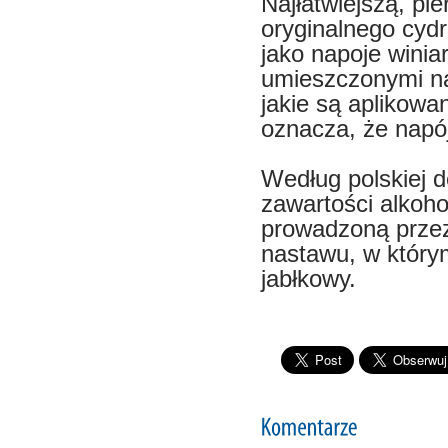
Najłatwiejszą, pi
oryginalnego cydr
jako napoje wini
umieszczonymi na
jakie są aplikowa
oznacza, że napój
Według polskiej de
zawartości alkoh
prowadzoną przez
nastawu, w który
jabłkowy.