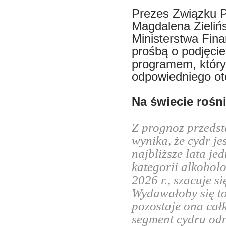
Prezes Związku 
Magdalena Zielińs
Ministerstwa Fina
prośbą o podjęci
programem, który 
odpowiedniego ot
Na świecie rośn
Z prognoz przedst
wynika, że cydr je
najbliższe lata je
kategorii alkohol
2026 r., szacuje s
Wydawałoby się to
pozostaje ona cał
segment cydru od