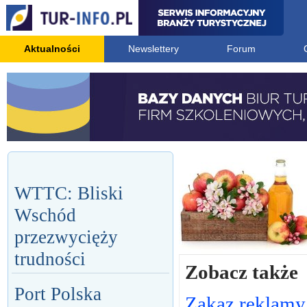
Aktualności
Newslettery
Forum
WTTC: Bliski
Wschód
przezwycięży
trudności
Zobacz także
Port Polska
Zakaz reklamy