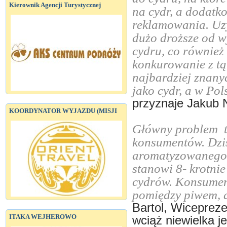
Kierownik Agencji Turystycznej
na cydr, a dodatk
reklamowania. Uzy
dużo droższe od 
cydru, co również
konkurowanie z tą
najbardziej znany
jako cydr, a w Po
przyznaje Jakub 
KOORDYNATOR WYJAZDU (MISJI
Główny problem t
konsumentów. Dzis
aromatyzowanego,
stanowi 8- krotnie
cydrów. Konsument
pomiędzy piwem, 
Bartol, Wicepreze
ITAKA WEJHEROWO
wciąż niewielka 