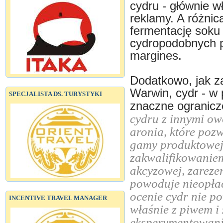
cydru - głównie w
reklamy. A różnic
fermentację soku 
cydropodobnych p
margines.
Dodatkowo, jak z
Warwin, cydr - w 
SPECJALISTA DS. TURYSTYKI
znaczne ogranicz
cydru z innymi ow
aronia, które poz
gamy produktowej
zakwalifikowaniem
akcyzowej, zarez
powoduje nieopłac
ocenie cydr nie p
INCENTIVE TRAVEL MANAGER
właśnie z piwem i
eksperymentowani