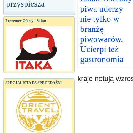
przyspiesza
piwa uderzy
nie tylko w
Prezenter Oferty - Salon
branżę
piwowarów.
Ucierpi też
gastronomia
kraje notują wzro
SPECJALISTA DS SPRZEDAŻY