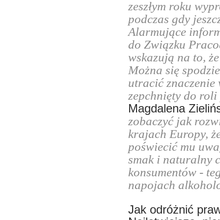
zeszłym roku wypr
podczas gdy jeszcz
Alarmujące infor
do Związku Prac
wskazują na to, że
Można się spodziew
utracić znaczenie 
zepchnięty do rol
Magdalena Zieliń
zobaczyć jak rozw
krajach Europy, ż
poświecić mu uwag
smak i naturalny 
konsumentów - teg
napojach alkohol
Jak odróżnić pra