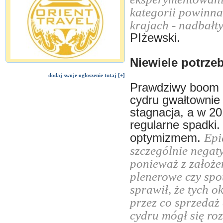
kategorii powinna
krajach - nadbałt
PIżewski.
Niewiele potrze
dodaj swoje ogłoszenie tutaj [+]
Prawdziwy boom r
cydru gwałtownie r
stagnacja, a w 20
regularne spadki.
Epi
optymizmem.
szczególnie negat
ponieważ z założe
plenerowe czy spo
sprawił, że tych o
przez co sprzedaż
cydru mógł się ro