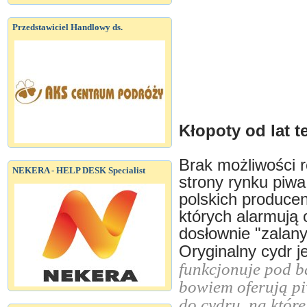
Przedstawiciel Handlowy ds.
Kłopoty od lat t
Brak możliwości 
NEKERA - HELP DESK Specialist
strony rynku piwa
polskich producen
których alarmują o
dosłownie "zalan
Oryginalny cydr j
funkcjonuje pod b
bowiem oferują p
do cydru, na które