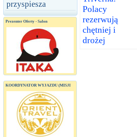
przyspiesza
Polacy
rezerwują
Prezenter Oferty - Salon
chętniej i
drożej
KOORDYNATOR WYJAZDU (MISJI