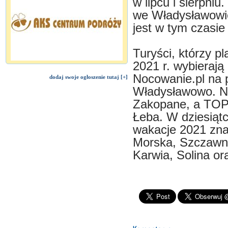
w lipcu i sierpni
we Władysławowie,
jest w tym czasi
Turyści, którzy pl
2021 r. wybierają
Nocowanie.pl na 
dodaj swoje ogłoszenie tutaj [+]
Władysławowo. Na
Zakopane, a TOP
Łeba. W dziesiątc
wakacje 2021 znal
Morska, Szczawni
Karwia, Solina or