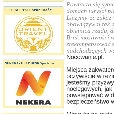
Powtarza się sytu
domach turyści pl
SPECJALISTA DS SPRZEDAŻY
Liczymy, że zakaz
obowiązywał tak d
obietnica rządu, d
Brak możliwości 
zrekompensować s
nadchodzących wa
Nocowanie.pl.
NEKERA - HELP DESK Specialist
Miejsca zakwater
oczywiście w reżi
jesteśmy przyzwy
noclegowych, jak
powstępować w do
bezpieczeństwo 