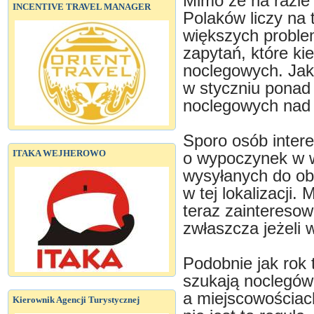
Mimo że na razie 
INCENTIVE TRAVEL MANAGER
Polaków liczy na 
większych proble
zapytań, które kie
noclegowych. Jak 
w styczniu ponad
noclegowych nad
Sporo osób intere
ITAKA WEJHEROWO
o wypoczynek w 
wysyłanych do ob
w tej lokalizacji.
teraz zainteresow
zwłaszcza jeżeli 
Podobnie jak rok 
szukają noclegów 
a miejscowościach
Kierownik Agencji Turystycznej