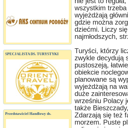
nie jest to reguła
wszystkim trzeba
wyjeżdżają główni
gdzie można zor
dziećmi. Liczy się
najmłodszych, str
Turyści, którzy l
SPECJALISTA DS. TURYSTYKI
zwykle decydują s
pustoszeją, łatwi
obiekcie noclego
planowane są wyp
wyjeżdżają na wa
duże zainteresow
wrześniu Polacy j
także Bieszczady,
Przedstawiciel Handlowy ds.
Zdarzają się też
morzem. Puste pl