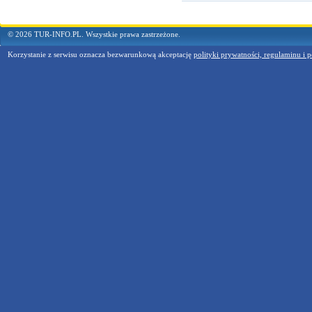
© 2026 TUR-INFO.PL. Wszystkie prawa zastrzeżone.
Korzystanie z serwisu oznacza bezwarunkową akceptację
polityki prywatności, regulaminu i p