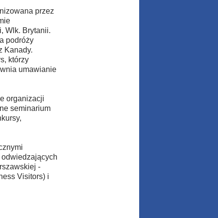
anizowana przez
mie
, Wlk. Brytanii.
ia podróży
z Kanady.
, którzy
pewnia umawianie
e organizacji
lne seminarium
kursy,
icznymi
y odwiedzających
rszawskiej -
ss Visitors) i