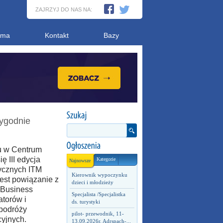
ZAJRZYJ DO NAS NA:
ama
Kontakt
Bazy
tygodnie
u w Centrum
 III edycja
Kategorie
Najnowsze
ycznych ITM
Kierownik wypoczynku
est powiązanie z
dzieci i młodzieży
 Business
Specjalista /Specjalistka
torów i
ds. turystyki
 podróży
pilot- przewodnik, 11-
yjnych.
13.09.2026r. Adrspach-...