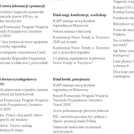
Tragiczny wy
ł centra informacji i promocji:
Kolejni OTA z
wództwo kujawsko-pomorskie
Komisji
Europe
Dział targi, konferencje, workshop:
naczyło prawie 450 tys. na
Foodtrucki ni
ekty
turystyczne
IGHP mianuje nową dyrektor
Rekordowe w
regionalną na
Mazowszu
ył Promocyjny Program Wsparcia
Festiwale muzy
tyki Przyjazdowej i Incentive
Nekera zmienia
właściciela
Polaków
el
2026!
Konferencja Nowe Trendy w Turystyce
Na co trzeba u
chce promować nowe spojrzenie
2026 już za
nami
turystach?
urystykę
regionalną
Konferencja Nowe Trendy w Turystyce
Jak firmy wind
 kampania wizerunkowa
Czech
już w przyszłym
tygodniu
noclegową?
arpacka Regionalna Organizacja
Co planują organizatorzy konferencji
Limit płynów b
styczna wydała nowy
przewodnik
Nowe Trendy w
Turystyce?
wybranych
Dwa kraje zost
roamingiem
ł dostawcy/usługodawcy
Dział hotele, pensjonaty:
ży:
IGHP mianuje nową dyrektor
ób planowania wyjazdów zmienia
regionalną na
Mazowszu
zybciej niż
kiedykolwiek
Ruszył Promocyjny Program Wsparcia
ył Promocyjny Program Wsparcia
Turystyki Przyjazdowej i Incentive
tyki Przyjazdowej i Incentive
Travel
2026!
el
2026!
Accor podsumowuje pierwsze
półrocze
us: Polacy chcą tanich i łatwo
PIG: turystyka powinna być jednym z
ępnych city
breaków
filarów promocji marki
Polska
Hawk: Turyści szukają
Samowole budowlane na terenach
dniejszych
miejsc
turystycznych