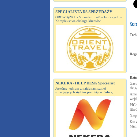
SPECJALISTA DS SPRZEDAŻY
OBOWIĄZKI: - Sprzedaż biletów lotniczych, -
Kompleksowa obsługa klientów...
Treś
Reg
Dzia
NEKERA - HELP DESK Specialist
Gastr
ale g
Jesteśmy jednym z najdynamiczniej
rozwijających się biur podróży w Polsce,...
Amer
wejd
PIG:
fila
Nie
Kto 
Mich