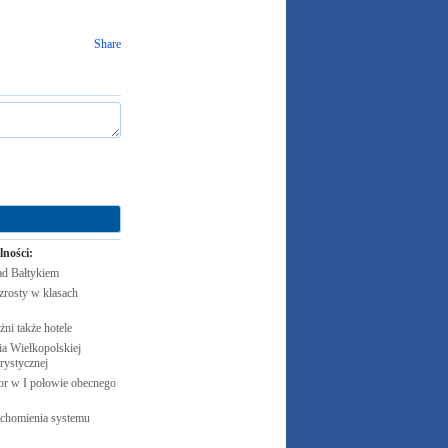
Share
lności:
ad
Bałtykiem
zrosty w klasach
żni także
hotele
 Wielkopolskiej
rystycznej
cor w I połowie obecnego
uchomienia systemu