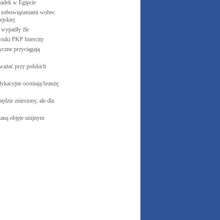
padek w
Egipcie
 zobowiązaniami wobec
jskiej
e wypadły
źle
yniki PKP
Intercity
czne przyciągają
ważać przy polskich
ykacyjne oceniają branżę
ędzie zniesiony, ale dla
aną objęte unijnym