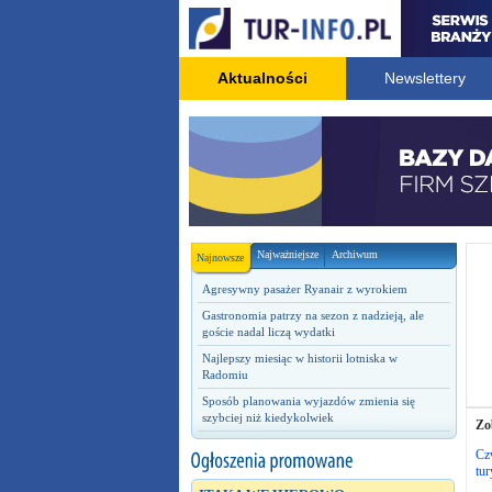
Aktualności
Newslettery
Najważniejsze
Archiwum
Najnowsze
Agresywny pasażer Ryanair z wyrokiem
Gastronomia patrzy na sezon z nadzieją, ale
goście nadal liczą wydatki
Najlepszy miesiąc w historii lotniska w
Radomiu
Sposób planowania wyjazdów zmienia się
szybciej niż kiedykolwiek
Zo
Czw
tur