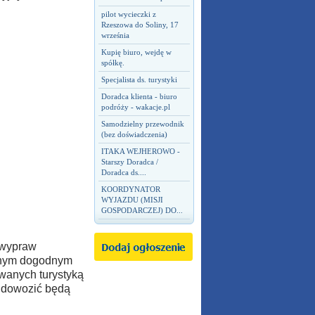
pilot wycieczki z
Rzeszowa do Soliny, 17
września
Kupię biuro, wejdę w
spółkę.
Specjalista ds. turystyki
Doradca klienta - biuro
podróży - wakacje.pl
Samodzielny przewodnik
(bez doświadczenia)
ITAKA WEJHEROWO -
Starszy Doradca /
Doradca ds....
KOORDYNATOR
WYJAZDU (MISJI
GOSPODARCZEJ) DO...
y wypraw
ednym dogodnym
owanych turystyką
i dowozić będą