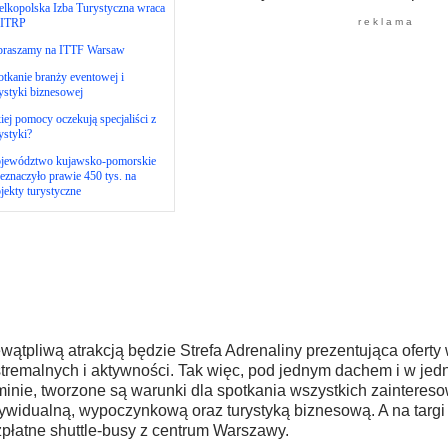
lkopolska Izba Turystyczna wraca
 ITRP
r e k l a m a
praszamy na ITTF Warsaw
tkanie branży eventowej i
ystyki biznesowej
iej pomocy oczekują specjaliści z
ystyki?
jewództwo kujawsko-pomorskie
eznaczyło prawie 450 tys. na
jekty turystyczne
wątpliwą atrakcją będzie Strefa Adrenaliny prezentująca ofert
tremalnych i aktywności. Tak więc, pod jednym dachem i w j
minie, tworzone są warunki dla spotkania wszystkich zainteres
ywidualną, wypoczynkową oraz turystyką biznesową. A na targ
płatne shuttle-busy z centrum Warszawy.