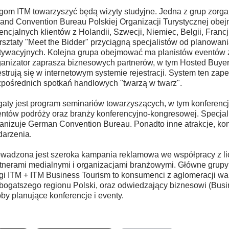
gom ITM towarzyszyć będą wizyty studyjne. Jedna z grup zorg
and Convention Bureau Polskiej Organizacji Turystycznej obej
encjalnych klientów z Holandii, Szwecji, Niemiec, Belgii, Francji
sztaty "Meet the Bidder" przyciągną specjalistów od planowan
ywacyjnych. Kolejna grupa obejmować ma planistów eventów 
anizator zaprasza biznesowych partnerów, w tym Hosted Buyers
estrują się w internetowym systemie rejestracji. System ten za
pośrednich spotkań handlowych "twarzą w twarz".
aty jest program seminariów towarzyszących, w tym konferencj
ntów podróży oraz branży konferencyjno-kongresowej. Specja
anizuje German Convention Bureau. Ponadto inne atrakcje, kon
arzenia.
wadzona jest szeroka kampania reklamowa we współpracy z l
tnerami medialnymi i organizacjami branżowymi. Główne grup
gi ITM + ITM Business Tourism to konsumenci z aglomeracji wa
bogatszego regionu Polski, oraz odwiedzający biznesowi (Busine
by planujące konferencje i eventy.