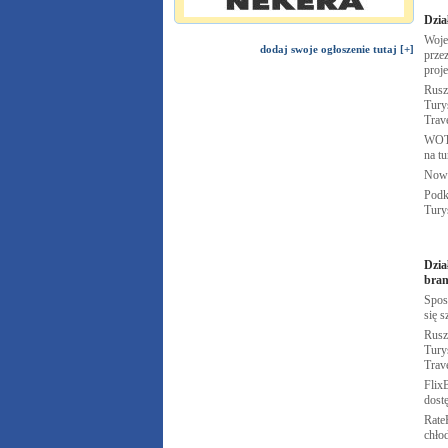
Dzia
Woje
dodaj swoje ogłoszenie tutaj [+]
przez
proj
Rusz
Turys
Trav
WOT 
na t
Nowa
Podk
Tury
Dzia
bran
Spos
się s
Rusz
Turys
Trav
FlixB
dost
Rate
chło