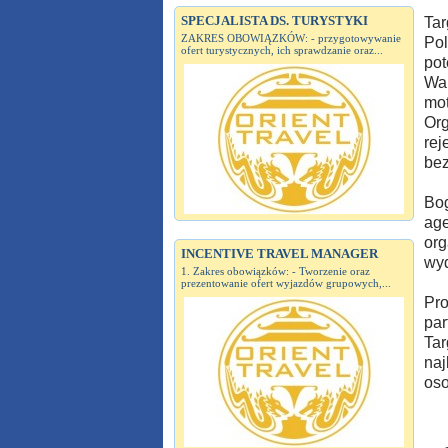
SPECJALISTA DS. TURYSTYKI
Tar
ZAKRES OBOWIĄZKÓW: - przygotowywanie
Pol
ofert turystycznych, ich sprawdzanie oraz...
pot
War
mot
Org
rej
bez
Bog
age
org
INCENTIVE TRAVEL MANAGER
wyd
1. Zakres obowiązków: - Tworzenie oraz
prezentowanie ofert wyjazdów grupowych,...
Pro
par
Tar
naj
oso