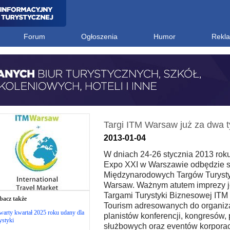
Forum
Ogłoszenia
Humor
Rekl
Targi ITM Warsaw już za dwa 
2013-01-04
W dniach 24-26 stycznia 2013 rok
Expo XXI w Warszawie odbędzie się
Międzynarodowych Targów Turyst
Warsaw. Ważnym atutem imprezy j
Targami Turystyki Biznesowej ITM
bacz także
Tourism adresowanych do organiza
arty kwartał 2025 roku udany dla
planistów konferencji, kongresów,
ystyki
służbowych oraz eventów korporac