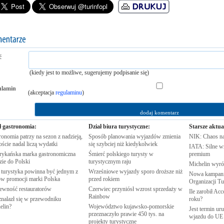
ć
(kiedy jest to możliwe, sugerujemy podpisanie się)
ulamin
(akceptacja
regulaminu
)
ł gastronomia:
Dział biura turystyczne:
Starsze aktua
onomia patrzy na sezon z nadzieją,
Sposób planowania wyjazdów zmienia
NIK: Chaos n
oście nadal liczą
wydatki
się szybciej niż
kiedykolwiek
IATA: Silne w
ykańska marka gastronomiczna
Śmierć polskiego turysty w
premium
zie do
Polski
turystycznym
raju
Michelin wyró
 turystyka powinna być jednym z
Wrześniowe wyjazdy sporo droższe niż
Nowa kampania
rów promocji marki
Polska
przed
rokiem
Organizacji
Tu
pewność
restauratorów
Czerwiec przyniósł wzrost sprzedaży w
Ile zarobił Ac
Rainbow
znalazł się w przewodniku
roku?
elin?
Województwo kujawsko-pomorskie
Jest termin ur
przeznaczyło prawie 450 tys. na
wjazdu do
UE
projekty
turystyczne