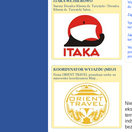
ITAKA WEJHEROWO
Wie
Starszy Doradca Klienta ds. Turystyki / Doradca
do
Klienta ds. Turystyki Salon...
Za
Spo
tur
Jak
tur
Wo
prz
pro
KOORDYNATOR WYJAZDU (MISJI
Firma ORIENT TRAVEL poszukuje osoby na
stanowisko koordynatora Misji...
Nie
eks
ter
ind
bez