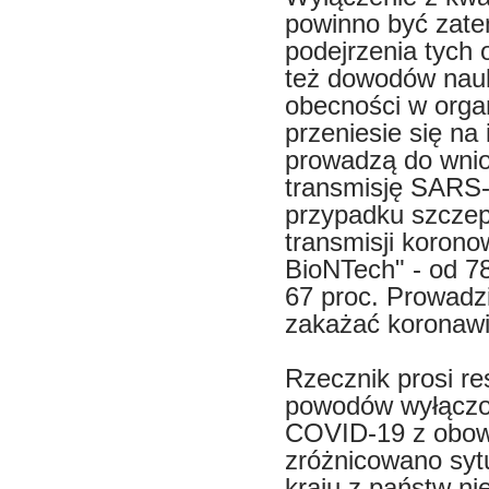
powinno być zate
podejrzenia tych 
też dowodów nau
obecności w orga
przeniesie się n
prowadzą do wnio
transmisję SARS-
przypadku szczep
transmisji koronow
BioNTech" - od 78
67 proc. Prowadz
zakażać koronaw
Rzecznik prosi re
powodów wyłączo
COVID-19 z obowi
zróżnicowano syt
kraju z państw ni