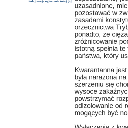
dodaj swoje ogłoszenie tutaj [+]
uzasadnione, mieć
pozostawać w zwi
zasadami konstyt
orzecznictwa Try
ponadto, że cięż
zróżnicowanie p
istotną spełnia t
państwa, który us
Kwarantanna jest
była narażona na
szerzeniu się cho
wysoce zakaźnych
powstrzymać rozp
odizolowanie od r
mogących być nos
Wyłączenie z kwa