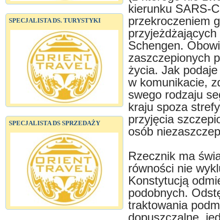
kierunku SARS-C
przekroczeniem g
SPECJALISTA DS. TURYSTYKI
przyjeżdżających 
Schengen. Obowią
zaszczepionych p
życia. Jak podaj
w komunikacie, 
swego rodzaju se
kraju spoza stref
przyjęcia szczepi
SPECJALISTA DS SPRZEDAŻY
osób niezaszczep
Rzecznik ma świa
równości nie wyk
Konstytucją odmi
podobnych. Odst
traktowania podm
dopuszczalne, jed