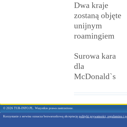
Dwa kraje
zostaną objęte
unijnym
roamingiem
Surowa kara
dla
McDonald`s
© 2026 TUR-INFO.PL. Wszystkie prawa zastrzeżone.
Korzystanie z serwisu oznacza bezwarunkową akceptację
polityki prywatności, regulaminu i p