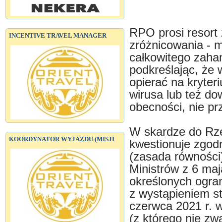
RPO prosi resort 
INCENTIVE TRAVEL MANAGER
zróżnicowania - m
całkowitego zaha
podkreślając, że
opierać na kryter
wirusa lub też 
obecności, nie pr
W skardze do Rze
KOORDYNATOR WYJAZDU (MISJI
kwestionuje zgodn
(zasada równości
Ministrów z 6 maj
określonych ogra
z wystąpieniem st
czerwca 2021 r.
(z którego nie zw