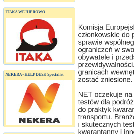
ITAKA WEJHEROWO
Komisja Europej
członkowskie do 
sprawie wspólneg
ograniczeń w swo
obywatele i przed
przewidywalności.
granicach wewnę
NEKERA - HELP DESK Specialist
zostać zniesione.
NET oczekuje na p
testów dla podróż
do praktyk kwara
transportu. Branż
i skutecznych tes
kwarantanny i inn