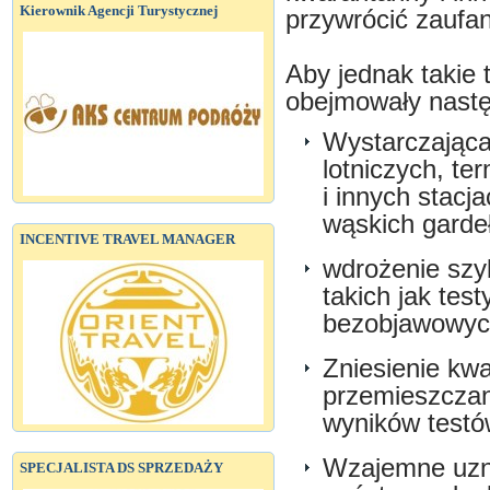
Kierownik Agencji Turystycznej
przywrócić zaufa
Aby jednak takie 
obejmowały nastę
Wystarczająca
lotniczych, t
i innych stac
wąskich gardeł
INCENTIVE TRAVEL MANAGER
wdrożenie szy
takich jak tes
bezobjawowyc
Zniesienie kw
przemieszczan
wyników testó
Wzajemne uzn
SPECJALISTA DS SPRZEDAŻY