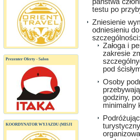
państwa człon
testu po przyb
Zniesienie wy
odniesieniu do
szczególności
Załoga i pe
zakresie z
Prezenter Oferty - Salon
szczególny
pod ścisły
Osoby podr
przebywają
godziny, p
minimalny 
Podróżując
KOORDYNATOR WYJAZDU (MISJI
turystyczn
organizowa