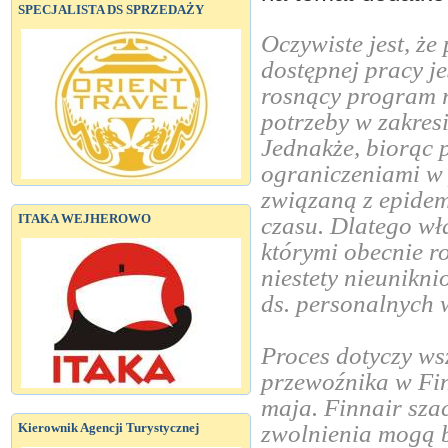
SPECJALISTA DS SPRZEDAŻY
Oczywiste jest, że
dostępnej pracy je
rosnący program r
potrzeby w zakres
Jednakże, biorąc
ograniczeniami w 
związaną z epidem
ITAKA WEJHEROWO
czasu. Dlatego wł
którymi obecnie r
niestety nieunikni
ds. personalnych 
Proces dotyczy w
przewoźnika w Fin
maja. Finnair szac
Kierownik Agencji Turystycznej
zwolnienia mogą b