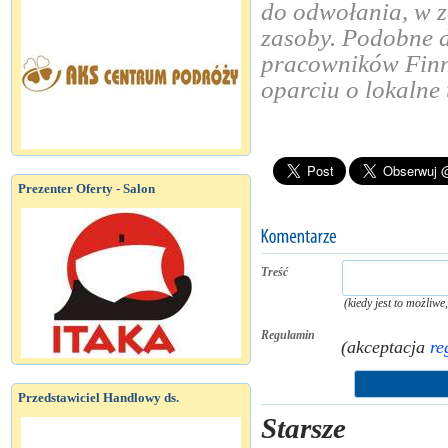
do odwołania, w z
zasoby. Podobne d
pracowników Finn
oparciu o lokaln
Prezenter Oferty - Salon
Treść
(kiedy jest to możliw
Regulamin
(akceptacja
re
Przedstawiciel Handlowy ds.
Starsze