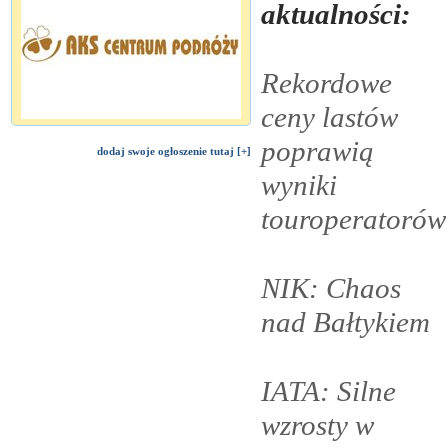
aktualności:
Rekordowe
ceny lastów
poprawią
dodaj swoje ogłoszenie tutaj [+]
wyniki
touroperatorów
NIK: Chaos
nad
Bałtykiem
IATA: Silne
wzrosty w