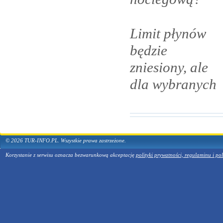
Limit płynów
będzie
zniesiony, ale
dla
wybranych
© 2026 TUR-INFO.PL. Wszystkie prawa zastrzeżone.
Korzystanie z serwisu oznacza bezwarunkową akceptację
polityki prywatności, regulaminu i pol