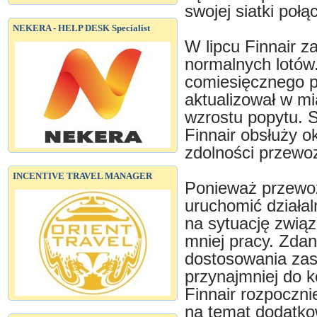
swojej siatki połą
NEKERA - HELP DESK Specialist
W lipcu Finnair 
normalnych lotów
comiesięcznego pr
aktualizował w mi
wzrostu popytu. S
Finnair obsłuży o
zdolności przewo
INCENTIVE TRAVEL MANAGER
Ponieważ przewoźn
uruchomić działal
na sytuację zwią
mniej pracy. Zdani
dostosowania zas
przynajmniej do 
Finnair rozpoczn
na temat dodatko