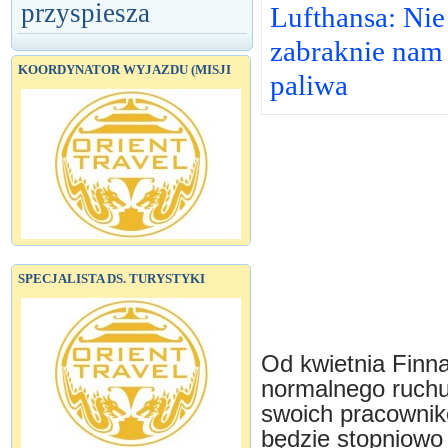
przyspiesza
Lufthansa: Nie
zabraknie nam
KOORDYNATOR WYJAZDU (MISJI
paliwa
SPECJALISTA DS. TURYSTYKI
Od kwietnia Finna
normalnego ruchu 
swoich pracownik
będzie stopniowo