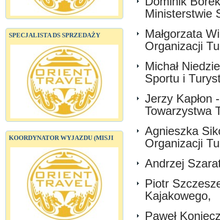
Dominik Borek
Ministerstwie S
Małgorzata Wi
SPECJALISTA DS SPRZEDAŻY
Organizacji Tu
Michał Niedzie
Sportu i Turyst
Jerzy Kapłon 
Towarzystwa T
Agnieszka Siko
KOORDYNATOR WYJAZDU (MISJI
Organizacji Tu
Andrzej Szarat
Piotr Szczesz
Kajakowego,
Paweł Koniecz