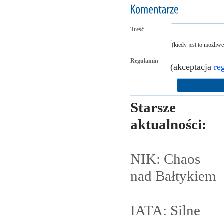
Treść
(kiedy jest to możliw
Regulamin
(akceptacja
re
Starsze
aktualności:
NIK: Chaos
nad
Bałtykiem
IATA: Silne