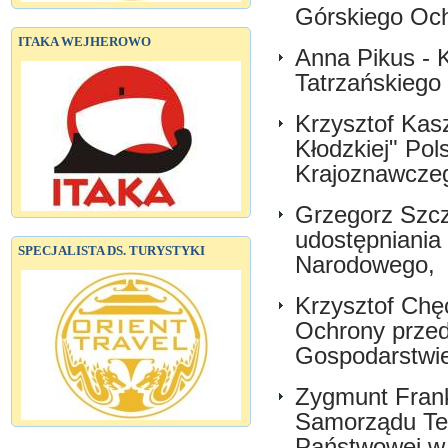
Górskiego Oc
ITAKA WEJHEROWO
Anna Pikus - 
Tatrzańskiego
Krzysztof Kas
Kłodzkiej" Po
Krajoznawcze
Grzegorz Szcz
udostępniania
SPECJALISTA DS. TURYSTYKI
Narodowego,
Krzysztof Chę
Ochrony prze
Gospodarstwi
Zygmunt Frank
Samorządu Tery
Państwowej w 