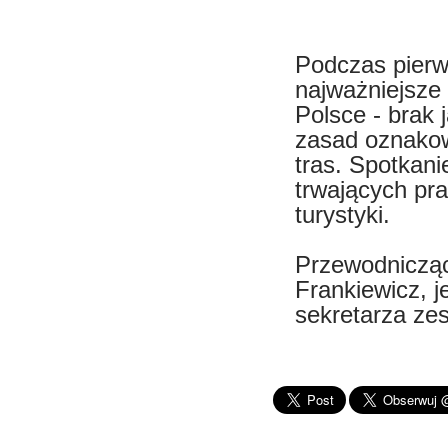
Podczas pier
najważniejsze
Polsce - brak j
zasad oznakow
tras. Spotkani
trwających pra
turystyki.
Przewodniczą
Frankiewicz, j
sekretarza ze