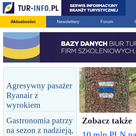
Aktualności
Newslettery
Forum
Agresywny pasażer
Ryanair z
wyrokiem
Zobacz także
Gastronomia patrzy
na sezon z nadzieją,
10 mln PLN n