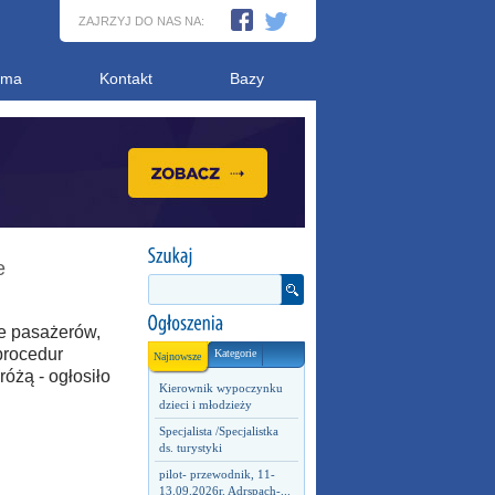
ZAJRZYJ DO NAS NA:
ama
Kontakt
Bazy
e
ne pasażerów,
procedur
Kategorie
Najnowsze
óżą - ogłosiło
Kierownik wypoczynku
dzieci i młodzieży
Specjalista /Specjalistka
ds. turystyki
pilot- przewodnik, 11-
13.09.2026r. Adrspach-...