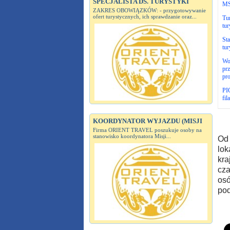
SPECJALISTA DS. TURYSTYKI
MSZ
ZAKRES OBOWIĄZKÓW: - przygotowywanie
ofert turystycznych, ich sprawdzanie oraz...
Tur
tur
Sta
tur
Wo
prz
pro
PIG
fil
KOORDYNATOR WYJAZDU (MISJI
Firma ORIENT TRAVEL poszukuje osoby na
stanowisko koordynatora Misji...
Od 
lok
kra
cza
osó
po