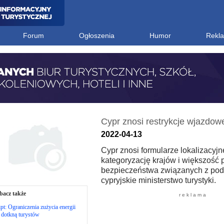
Forum
Ogłoszenia
Humor
Rekl
Cypr znosi restrykcje wjazdow
2022-04-13
Cypr znosi formularze lokalizacyj
kategoryzację krajów i większość 
bezpieczeństwa związanych z podr
cypryjskie ministerstwo turystyki.
bacz także
r e k l a m a
pt: Ograniczenia zużycia energii
 dotkną turystów