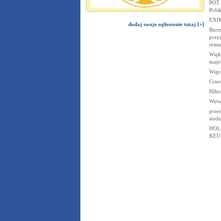
POT 
Pols
EXIM
dodaj swoje ogłoszenie tutaj [+]
Burm
przy
resta
Więk
majó
Więc
Czte
Hilto
Wytw
przem
studi
HOL
KEU