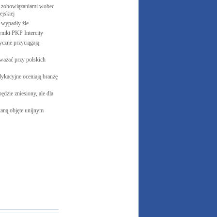
 zobowiązaniami wobec
jskiej
e wypadły
źle
yniki PKP
Intercity
czne przyciągają
ważać przy polskich
ykacyjne oceniają branżę
ędzie zniesiony, ale dla
aną objęte unijnym