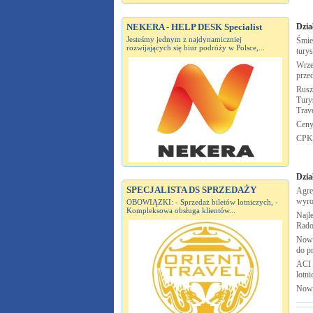
NEKERA - HELP DESK Specialist
Dzia
Jesteśmy jednym z najdynamiczniej
Śmie
rozwijających się biur podróży w Polsce,...
tury
Wrze
prze
Rusz
Turys
Trav
Ceny
CPK
Dzia
SPECJALISTA DS SPRZEDAŻY
Agre
wyro
OBOWIĄZKI: - Sprzedaż biletów lotniczych, -
Kompleksowa obsługa klientów...
Najle
Rad
Nowy
do p
ACI 
lotn
Nowe