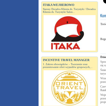
ITAKA WEJHEROWO
Starszy Doradca Klienta ds. Turystyki / Doradca
Klienta ds. Turystyki Salon...
Treś
Reg
Dzia
INCENTIVE TRAVEL MANAGER
Spos
1. Zakres obowiązków: - Tworzenie oraz
się s
prezentowanie ofert wyjazdów grupowych,...
Śmie
tury
Wrze
prze
Czer
Rai
Woje
przez
proj