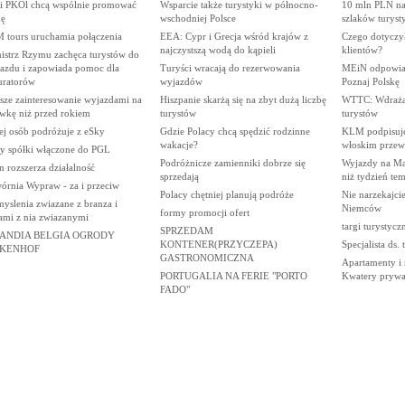
i PKOl chcą wspólnie promować
Wsparcie także turystyki w północno-
10 mln PLN na
kę
wschodniej Polsce
szlaków turyst
 tours uruchamia połączenia
EEA: Cypr i Grecja wśród krajów z
Czego dotyczył
najczystszą wodą do kąpieli
klientów?
istrz Rzymu zachęca turystów do
jazdu i zapowiada pomoc dla
Turyści wracają do rezerwowania
MEiN odpowiad
uratorów
wyjazdów
Poznaj Polskę
sze zainteresowanie wyjazdami na
Hiszpanie skarżą się na zbyt dużą liczbę
WTTC: Wdrażan
wkę niż przed rokiem
turystów
turystów
ej osób podróżuje z eSky
Gdzie Polacy chcą spędzić rodzinne
KLM podpisuje
wakacje?
włoskim przew
ry spółki włączone do PGL
Podróżnicze zamienniki dobrze się
Wyjazdy na Maj
n rozszerza działalność
sprzedają
niż tydzień te
órnia Wypraw - za i przeciw
Polacy chętniej planują podróże
Nie narzekajcie
yslenia zwiazane z branza i
Niemców
formy promocji ofert
ami z nia zwiazanymi
targi turystycz
SPRZEDAM
ANDIA BELGIA OGRODY
KONTENER(PRZYCZEPA)
Specjalista ds.
KENHOF
GASTRONOMICZNA
Apartamenty i 
PORTUGALIA NA FERIE "PORTO
Kwatery prywa
FADO"