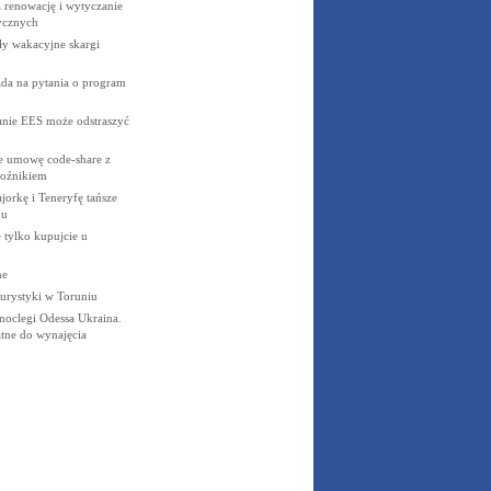
 renowację i wytyczanie
ycznych
y wakacyjne skargi
a na pytania o program
ie EES może odstraszyć
 umowę code-share z
oźnikiem
orkę i Teneryfę tańsze
mu
 tylko kupujcie u
ne
 turystyki w Toruniu
noclegi Odessa Ukraina.
tne do wynajęcia