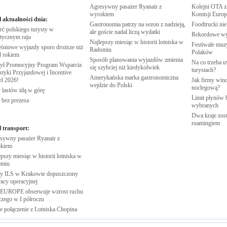
Agresywny pasażer Ryanair z
Kolejni OTA z
wyrokiem
Komisji
Europe
ł aktualności dnia:
Gastronomia patrzy na sezon z nadzieją,
Foodtrucki ni
rć polskiego turysty w
ale goście nadal liczą
wydatki
Rekordowe w
stycznym
raju
Najlepszy miesiąc w historii lotniska w
Festiwale muzy
śniowe wyjazdy sporo droższe niż
Radomiu
Polaków
d
rokiem
Sposób planowania wyjazdów zmienia
Na co trzeba u
ył Promocyjny Program Wsparcia
się szybciej niż
kiedykolwiek
turystach?
tyki Przyjazdowej i Incentive
Amerykańska marka gastronomiczna
el
2026!
Jak firmy wind
wejdzie do
Polski
noclegową?
 lastów idą w
górę
Limit płynów b
 bez
prezesa
wybranych
Dwa kraje zost
roamingiem
ł transport:
sywny pasażer Ryanair z
kiem
pszy miesiąc w historii lotniska w
omiu
 ILS w Krakowie dopuszczony
racy
operacyjnej
EUROPE obserwuje wzrost ruchu
iczego w I
półroczu
 połączenie z Lotniska
Chopina