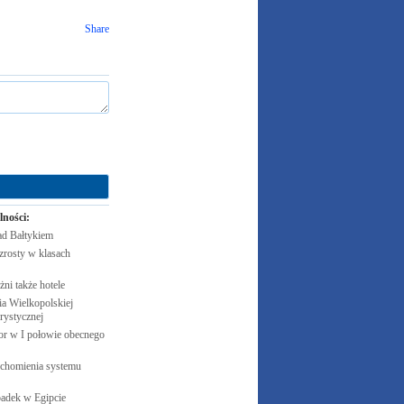
Share
lności:
ad
Bałtykiem
zrosty w klasach
żni także
hotele
 Wielkopolskiej
rystycznej
cor w I połowie obecnego
uchomienia systemu
padek w
Egipcie