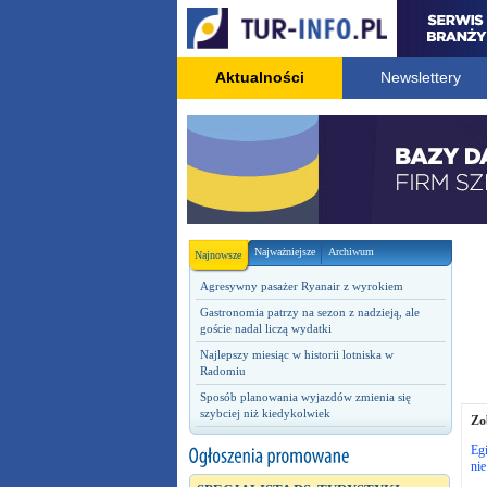
Aktualności
Newslettery
Najważniejsze
Archiwum
Najnowsze
Agresywny pasażer Ryanair z wyrokiem
Gastronomia patrzy na sezon z nadzieją, ale
goście nadal liczą wydatki
Najlepszy miesiąc w historii lotniska w
Radomiu
Sposób planowania wyjazdów zmienia się
szybciej niż kiedykolwiek
Zo
Egi
nie