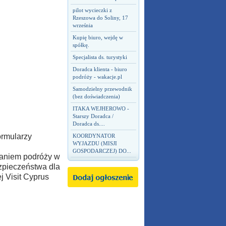
pilot wycieczki z
Rzeszowa do Soliny, 17
września
Kupię biuro, wejdę w
spółkę.
Specjalista ds. turystyki
Doradca klienta - biuro
podróży - wakacje.pl
Samodzielny przewodnik
(bez doświadczenia)
ITAKA WEJHEROWO -
Starszy Doradca /
Doradca ds....
ormularzy
KOORDYNATOR
WYJAZDU (MISJI
GOSPODARCZEJ) DO...
waniem podróży w
zpieczeństwa dla
j Visit Cyprus