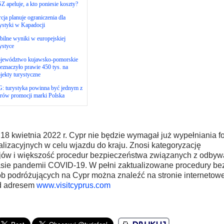
 apeluje, a kto poniesie koszty?
cja planuje ograniczenia dla
ystyki w Kapadocji
bilne wyniki w europejskiej
ystyce
jewództwo kujawsko-pomorskie
eznaczyło prawie 450 tys. na
jekty turystyczne
: turystyka powinna być jednym z
arów promocji marki Polska
18 kwietnia 2022 r. Cypr nie będzie wymagał już wypełniania f
alizacyjnych w celu wjazdu do kraju. Znosi kategoryzację
jów i większość procedur bezpieczeństwa związanych z odby
sie pandemii COVID-19. W pełni zaktualizowane procedury be
b podróżujących na Cypr można znaleźć na stronie internetowe
d adresem
www.visitcyprus.com