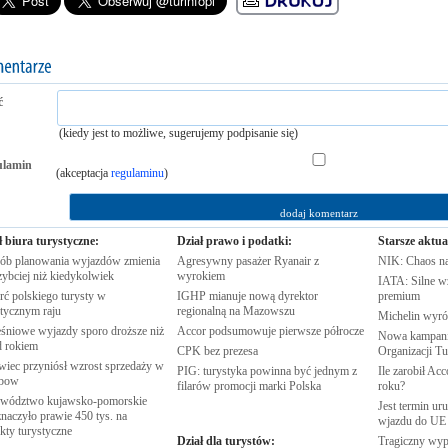
ć
(kiedy jest to możliwe, sugerujemy podpisanie się)
ulamin
(akceptacja
regulaminu
)
ł biura turystyczne:
Dział prawo i podatki:
Starsze aktua
ób planowania wyjazdów zmienia
Agresywny pasażer Ryanair z
NIK: Chaos n
zybciej niż
kiedykolwiek
wyrokiem
IATA: Silne w
rć polskiego turysty w
IGHP mianuje nową dyrektor
premium
stycznym
raju
regionalną na
Mazowszu
Michelin wyró
śniowe wyjazdy sporo droższe niż
Accor podsumowuje pierwsze
półrocze
Nowa kampania
d
rokiem
CPK bez
prezesa
Organizacji
Tu
wiec przyniósł wzrost sprzedaży w
PIG: turystyka powinna być jednym z
Ile zarobił Ac
nbow
filarów promocji marki
Polska
roku?
wództwo kujawsko-pomorskie
Jest termin ur
naczyło prawie 450 tys. na
wjazdu do
UE
ekty
turystyczne
Dział dla turystów:
Tragiczny wy